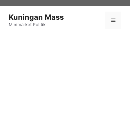
Langsung
ke
Kuningan Mass
isi
Menu
Minimarket Politik