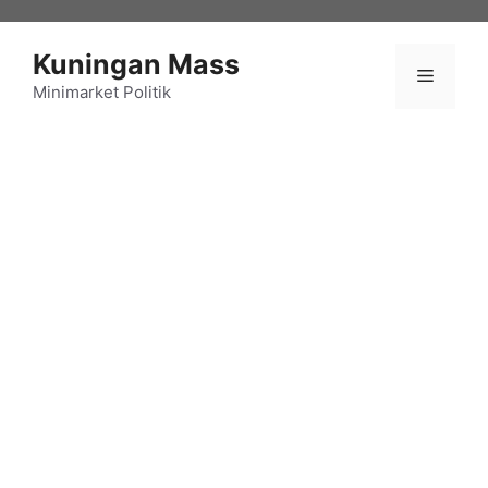
Langsung
ke
Kuningan Mass
isi
Menu
Minimarket Politik