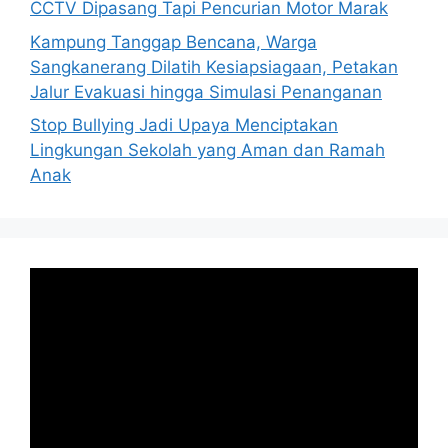
CCTV Dipasang Tapi Pencurian Motor Marak
Kampung Tanggap Bencana, Warga
Sangkanerang Dilatih Kesiapsiagaan, Petakan
Jalur Evakuasi hingga Simulasi Penanganan
Stop Bullying Jadi Upaya Menciptakan
Lingkungan Sekolah yang Aman dan Ramah
Anak