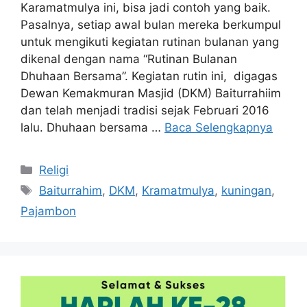
Karamatmulya ini, bisa jadi contoh yang baik.
Pasalnya, setiap awal bulan mereka berkumpul
untuk mengikuti kegiatan rutinan bulanan yang
dikenal dengan nama “Rutinan Bulanan
Dhuhaan Bersama”. Kegiatan rutin ini, digagas
Dewan Kemakmuran Masjid (DKM) Baiturrahiim
dan telah menjadi tradisi sejak Februari 2016
lalu. Dhuhaan bersama …
Baca Selengkapnya
Kategori
Religi
Tag
Baiturrahim
,
DKM
,
Kramatmulya
,
kuningan
,
Pajambon