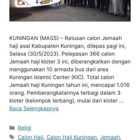
KUNINGAN (MASS) – Ratusan calon Jemaah
haji asal Kabupaten Kuningan, dilepas pagi ini,
Selasa (30/5/2023). Pelepasan 366 calon
Jemaah haji kloter 3 ini, diberangkatkan dengan
menggunakan 10 armada bus dari area
Kuningan Islamic Center (KIC). Total calon
Jemaah haji Kuningan tahun ini, mencapai 1.016
orang. Pemberangkatannya terbagi dalam 3
kloter (kelompok terbang), mulai dari kloter …
Baca Selengkapnya
Kategori
Religi
Tag
Calon Haji
,
Calon Haji Kuningan
,
Jemaah
,