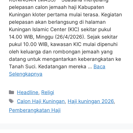
pelepasan calon jemaah haji Kabupaten
Kuningan kloter pertama mulai terasa. Kegiatan
pelepasan akan berlangsung di halaman
Kuningan Islamic Center (KIC) sekitar pukul
14.00 WIB, Minggu (26/4/2026). Sejak sekitar
pukul 10.00 WIB, kawasan KIC mulai dipenuhi
oleh keluarga dan rombongan jemaah yang
datang untuk mengantarkan keberangkatan ke
Tanah Suci. Kedatangan mereka …
Baca
Selengkapnya
Kategori
Headline
,
Religi
Tag
Calon Haji Kuningan
,
Haji kuningan 2026
,
Pemberangkatan Haji