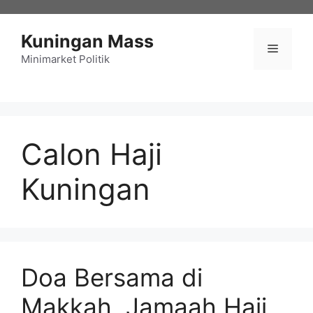
Langsung
ke
Kuningan Mass
isi
Menu
Minimarket Politik
Calon Haji
Kuningan
Doa Bersama di
Makkah, Jamaah Haji