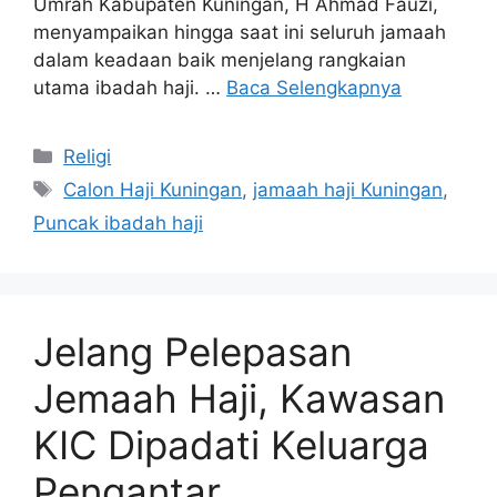
Umrah Kabupaten Kuningan, H Ahmad Fauzi,
menyampaikan hingga saat ini seluruh jamaah
dalam keadaan baik menjelang rangkaian
utama ibadah haji. …
Baca Selengkapnya
Kategori
Religi
Tag
Calon Haji Kuningan
,
jamaah haji Kuningan
,
Puncak ibadah haji
Jelang Pelepasan
Jemaah Haji, Kawasan
KIC Dipadati Keluarga
Pengantar