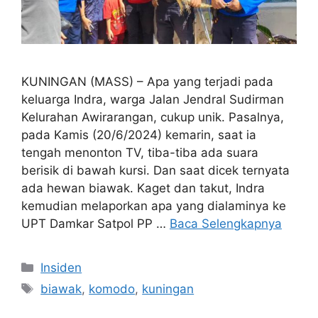
KUNINGAN (MASS) – Apa yang terjadi pada
keluarga Indra, warga Jalan Jendral Sudirman
Kelurahan Awirarangan, cukup unik. Pasalnya,
pada Kamis (20/6/2024) kemarin, saat ia
tengah menonton TV, tiba-tiba ada suara
berisik di bawah kursi. Dan saat dicek ternyata
ada hewan biawak. Kaget dan takut, Indra
kemudian melaporkan apa yang dialaminya ke
UPT Damkar Satpol PP …
Baca Selengkapnya
Kategori
Insiden
Tag
biawak
,
komodo
,
kuningan