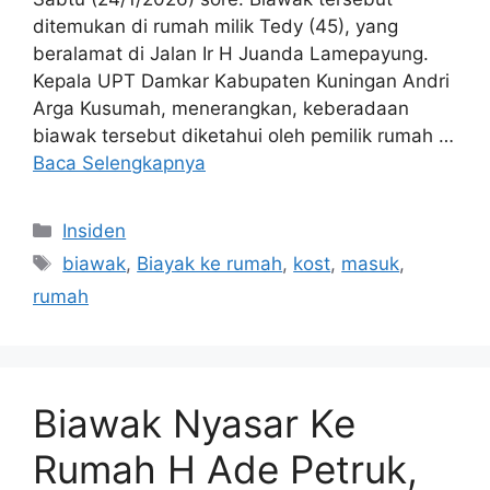
ditemukan di rumah milik Tedy (45), yang
beralamat di Jalan Ir H Juanda Lamepayung.
Kepala UPT Damkar Kabupaten Kuningan Andri
Arga Kusumah, menerangkan, keberadaan
biawak tersebut diketahui oleh pemilik rumah …
Baca Selengkapnya
Kategori
Insiden
Tag
biawak
,
Biayak ke rumah
,
kost
,
masuk
,
rumah
Biawak Nyasar Ke
Rumah H Ade Petruk,