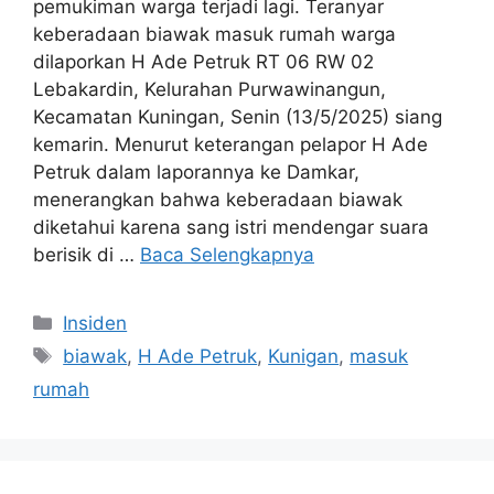
pemukiman warga terjadi lagi. Teranyar
keberadaan biawak masuk rumah warga
dilaporkan H Ade Petruk RT 06 RW 02
Lebakardin, Kelurahan Purwawinangun,
Kecamatan Kuningan, Senin (13/5/2025) siang
kemarin. Menurut keterangan pelapor H Ade
Petruk dalam laporannya ke Damkar,
menerangkan bahwa keberadaan biawak
diketahui karena sang istri mendengar suara
berisik di …
Baca Selengkapnya
Kategori
Insiden
Tag
biawak
,
H Ade Petruk
,
Kunigan
,
masuk
rumah