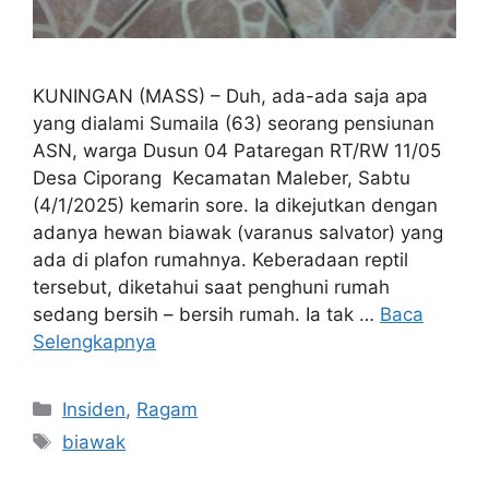
KUNINGAN (MASS) – Duh, ada-ada saja apa
yang dialami Sumaila (63) seorang pensiunan
ASN, warga Dusun 04 Pataregan RT/RW 11/05
Desa Ciporang Kecamatan Maleber, Sabtu
(4/1/2025) kemarin sore. Ia dikejutkan dengan
adanya hewan biawak (varanus salvator) yang
ada di plafon rumahnya. Keberadaan reptil
tersebut, diketahui saat penghuni rumah
sedang bersih – bersih rumah. Ia tak …
Baca
Selengkapnya
Kategori
Insiden
,
Ragam
Tag
biawak