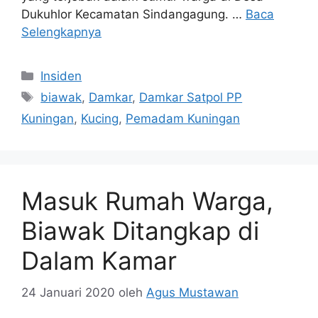
Dukuhlor Kecamatan Sindangagung. …
Baca
Selengkapnya
Kategori
Insiden
Tag
biawak
,
Damkar
,
Damkar Satpol PP
Kuningan
,
Kucing
,
Pemadam Kuningan
Masuk Rumah Warga,
Biawak Ditangkap di
Dalam Kamar
24 Januari 2020
oleh
Agus Mustawan