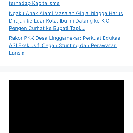
terhadap Kapitalisme
Ngaku Anak Alami Masalah Ginjal hingga Harus
Dirujuk ke Luar Kota, Ibu Ini Datang ke KIC,
Pengen Curhat ke Bupati Tapi.…
Rakor PKK Desa Linggamekar: Perkuat Edukasi
ASI Eksklusif, Cegah Stunting dan Perawatan
Lansia