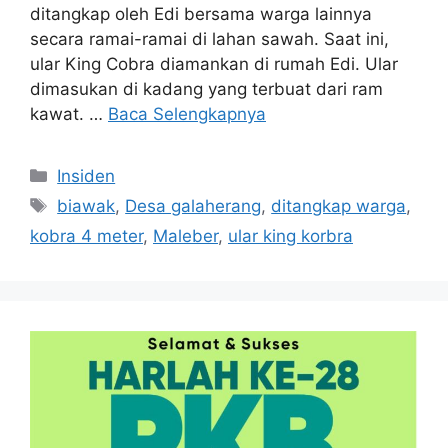
ditangkap oleh Edi bersama warga lainnya
secara ramai-ramai di lahan sawah. Saat ini,
ular King Cobra diamankan di rumah Edi. Ular
dimasukan di kadang yang terbuat dari ram
kawat. …
Baca Selengkapnya
Kategori
Insiden
Tag
biawak
,
Desa galaherang
,
ditangkap warga
,
kobra 4 meter
,
Maleber
,
ular king korbra