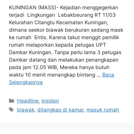
KUNINGAN (MASS)- Kejadian menggegerkan
terjadi Lingkungan Lebakbeurang RT 11/03
Kelurahan Citangtu Kecamatan Kuningan,
dimana seekor biawak berukuran sedang mask
ke rumah Entis. Karena takut menggit pemilik
rumah melaporkan kepada petugas UPT
Damkar Kuningan. Tanpa perlu lama 3 petugas
Damkar datang dan melakukan penangkapan
pada jam 12.05 WIB, Mereka hanya butuh
waktu 10 menit menangkap bintang …
Baca
Selengkapnya
Kategori
Headline
,
Insiden
Tag
biawak
,
ditangkap di kamar
,
masuk rumah