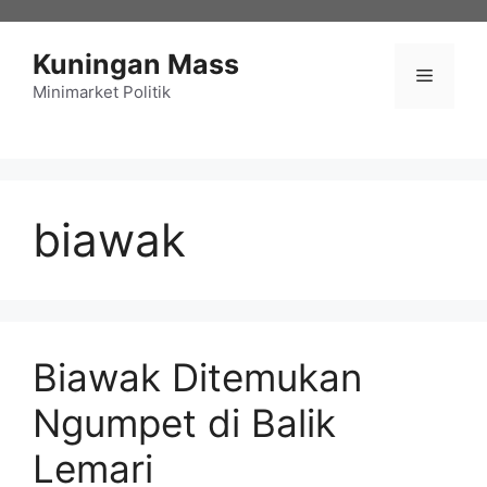
Langsung
ke
Kuningan Mass
isi
Menu
Minimarket Politik
biawak
Biawak Ditemukan
Ngumpet di Balik
Lemari