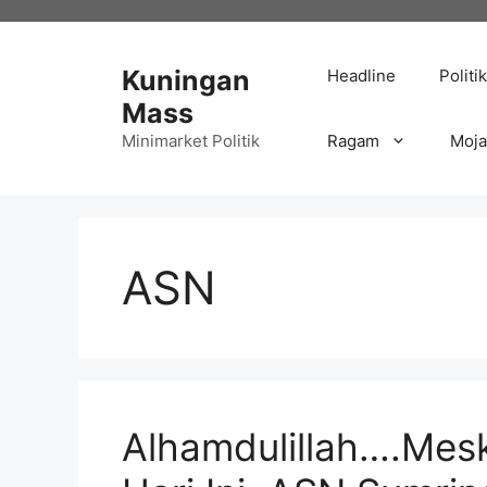
Langsung
ke
isi
Kuningan
Headline
Politik
Mass
Minimarket Politik
Ragam
Moj
ASN
Alhamdulillah….Meski