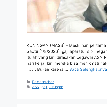
KUNINGAN (MASS) – Meski hari pertama d
Sabtu (1/8/2026), gaji aparatur sipil neg
itulah yang kini dirasakan pegawai ASN
hari kerja, kini mereka bisa menikmati h
libur. Bukan karena …
Baca Selengkapnya
Kategori
Pemerintahan
Tag
ASN
,
gaji
,
kuningan