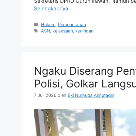
Sekretaris DPRD Guruh Irawan. Namun b
Selengkapnya
Kategori
Hukum
,
Pemerintahan
Tag
ASN
,
kejaksaan
,
kuningan
Ngaku Diserang Pen
Polisi, Golkar Lang
7 Juli 2026
oleh
Eki Nurhuda Almutaqin