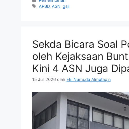
Pemerintahan
Tag
APBD
,
ASN
,
gaji
Sekda Bicara Soal P
oleh Kejaksaan Bun
Kini 4 ASN Juga Dip
15 Juli 2026
oleh
Eki Nurhuda Almutaqin