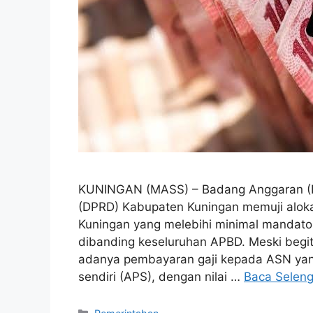
KUNINGAN (MASS) – Badang Anggaran (B
(DPRD) Kabupaten Kuningan memuji alok
Kuningan yang melebihi minimal mandato
dibanding keseluruhan APBD. Meski begi
adanya pembayaran gaji kepada ASN yan
sendiri (APS), dengan nilai …
Baca Selen
Kategori