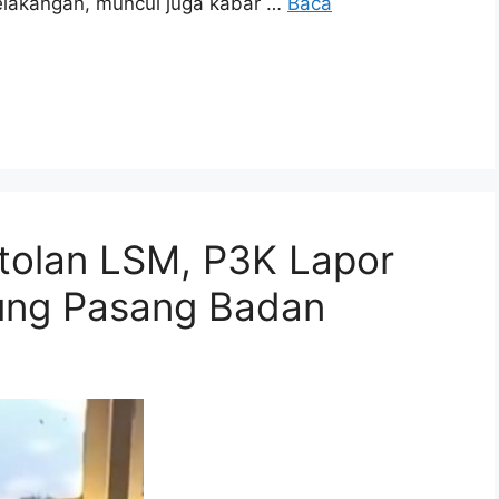
elakangan, muncul juga kabar …
Baca
tolan LSM, P3K Lapor
sung Pasang Badan