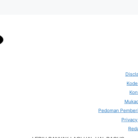
Discl
Kode 
Kon
Muka
Pedoman Pemberi
Privacy
Reda