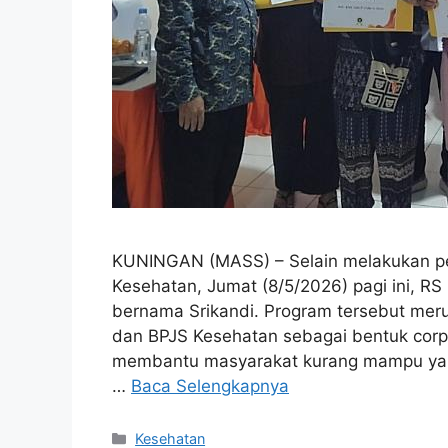
KUNINGAN (MASS) – Selain melakukan p
Kesehatan, Jumat (8/5/2026) pagi ini, R
bernama Srikandi. Program tersebut meru
dan BPJS Kesehatan sebagai bentuk corpor
membantu masyarakat kurang mampu yan
…
Baca Selengkapnya
Kategori
Kesehatan