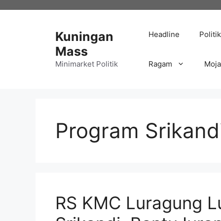
Langsung
ke
isi
Kuningan
Headline
Politik
Mass
Minimarket Politik
Ragam
Moj
Program Srikan
RS KMC Luragung L