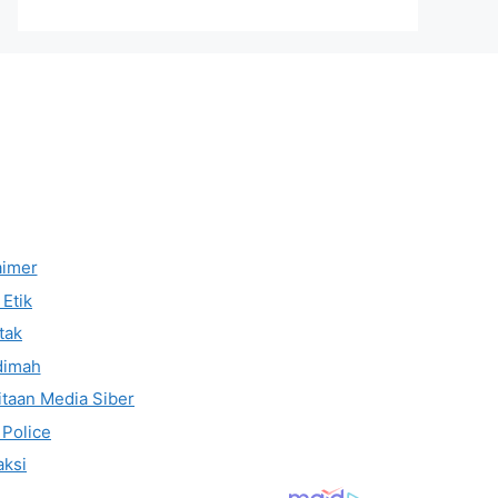
aimer
Etik
tak
dimah
taan Media Siber
 Police
ksi