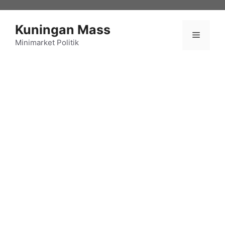
Langsung
ke
Kuningan Mass
isi
Menu
Minimarket Politik