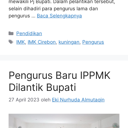
mewakili Pj Bupati. Dalam pelantikan tersebut,
selain dihadiri para pengurus lama dan
pengurus …
Baca Selengkapnya
Kategori
Pendidikan
Tag
IMK
,
IMK Cirebon
,
kuningan
,
Pengurus
Pengurus Baru IPPMK
Dilantik Bupati
27 April 2023
oleh
Eki Nurhuda Almutaqin