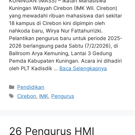
KUNINGAN (MASS) – Ikatan Mahasiswa
Kuningan Wilayah Cirebon (IMK Wil. Cirebon)
yang mewadahi ribuan mahasiswa dari sekitar
18 kampus di Cirebon kini dipimpin oleh
nahkoda baru, Wirya Nur Fattahurrizki.
Pelantikan pengurus baru untuk periode 2025-
2026 berlangsung pada Sabtu (7/2/2026), di
Ballroom Arya Kemuning, Lantai 3 Gedung
Pemda Kabupaten Kuningan. Acara ini dihadiri
oleh PLT Kadisdik …
Baca Selengkapnya
Kategori
Pendidikan
Tag
Cirebon
,
IMK
,
Pengurus
26 Pengurus HMI