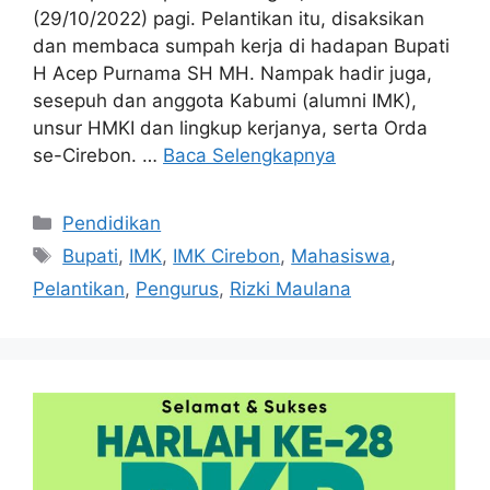
(29/10/2022) pagi. Pelantikan itu, disaksikan
dan membaca sumpah kerja di hadapan Bupati
H Acep Purnama SH MH. Nampak hadir juga,
sesepuh dan anggota Kabumi (alumni IMK),
unsur HMKI dan lingkup kerjanya, serta Orda
se-Cirebon. …
Baca Selengkapnya
Kategori
Pendidikan
Tag
Bupati
,
IMK
,
IMK Cirebon
,
Mahasiswa
,
Pelantikan
,
Pengurus
,
Rizki Maulana