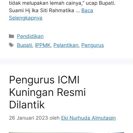
tidak melupakan lemah cainya,” ucap Bupati.
Suami Hj Ika Siti Rahmatika …
Baca
Selengkapnya
Kategori
Pendidikan
Tag
Bupati
,
IPPMK
,
Pelantikan
,
Pengurus
Pengurus ICMI
Kuningan Resmi
Dilantik
26 Januari 2023
oleh
Eki Nurhuda Almutaqin