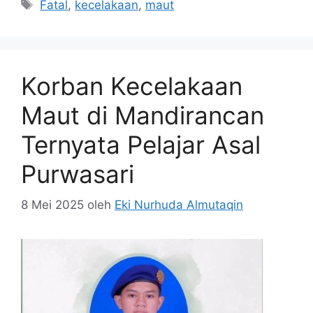
Tag
Fatal
,
kecelakaan
,
maut
Korban Kecelakaan
Maut di Mandirancan
Ternyata Pelajar Asal
Purwasari
8 Mei 2025
oleh
Eki Nurhuda Almutaqin