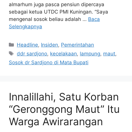
almarhum juga pasca pensiun dipercaya
sebagai ketua UTDC PMI Kuningan. “Saya
mengenal sosok beliau adalah …
Baca
Selengkapnya
Kategori
Headline
,
Insiden
,
Pemerintahan
Tag
ddr sardjono
,
kecelakaan
,
lampung
,
maut
,
Sosok dr Sardjono di Mata Bupati
Innalillahi, Satu Korban
“Geronggong Maut” Itu
Warga Awirarangan