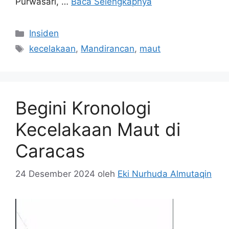
Purwasari, …
Baca Selengkapnya
Kategori
Insiden
Tag
kecelakaan
,
Mandirancan
,
maut
Begini Kronologi
Kecelakaan Maut di
Caracas
24 Desember 2024
oleh
Eki Nurhuda Almutaqin