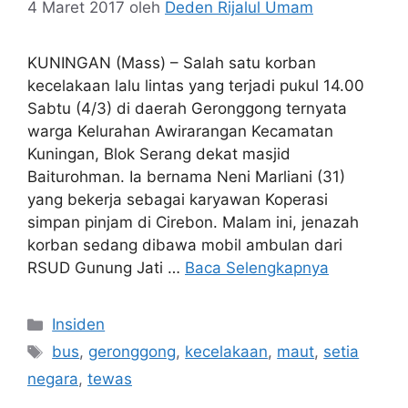
4 Maret 2017
oleh
Deden Rijalul Umam
KUNINGAN (Mass) – Salah satu korban
kecelakaan lalu lintas yang terjadi pukul 14.00
Sabtu (4/3) di daerah Geronggong ternyata
warga Kelurahan Awirarangan Kecamatan
Kuningan, Blok Serang dekat masjid
Baiturohman. Ia bernama Neni Marliani (31)
yang bekerja sebagai karyawan Koperasi
simpan pinjam di Cirebon. Malam ini, jenazah
korban sedang dibawa mobil ambulan dari
RSUD Gunung Jati …
Baca Selengkapnya
Kategori
Insiden
Tag
bus
,
geronggong
,
kecelakaan
,
maut
,
setia
negara
,
tewas