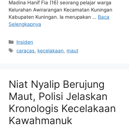
Madina Hanif Fia (16) seorang pelajar warga
Kelurahan Awirarangan Kecamatan Kuningan
Kabupaten Kuningan. Ia merupakan …
Baca
Selengkapnya
Kategori
Insiden
Tag
caracas
,
kecelakaan
,
maut
Niat Nyalip Berujung
Maut, Polisi Jelaskan
Kronologis Kecelakaan
Kawahmanuk