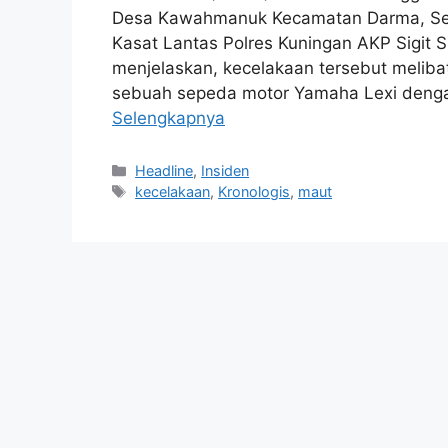
Desa Kawahmanuk Kecamatan Darma, Senin
Kasat Lantas Polres Kuningan AKP Sigit Su
menjelaskan, kecelakaan tersebut melibat
sebuah sepeda motor Yamaha Lexi denga
Selengkapnya
Kategori
Headline
,
Insiden
Tag
kecelakaan
,
Kronologis
,
maut