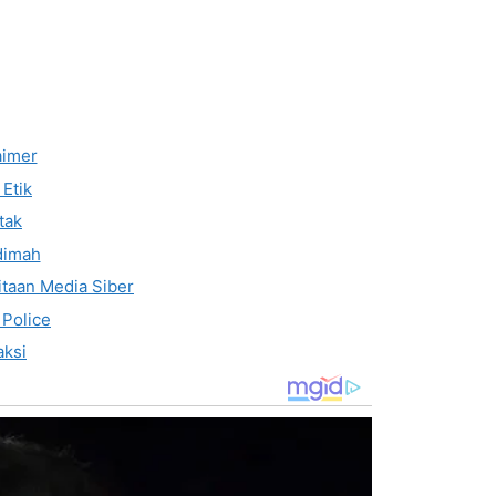
aimer
Etik
tak
dimah
taan Media Siber
 Police
ksi