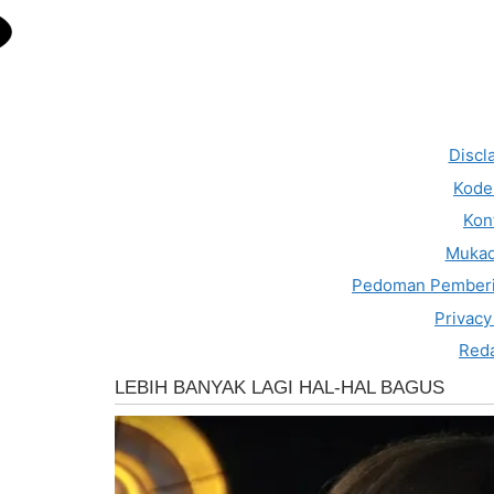
Discl
Kode 
Kon
Muka
Pedoman Pemberi
Privacy
Reda