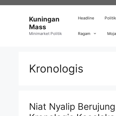
Langsung
ke
isi
Kuningan
Headline
Politik
Mass
Minimarket Politik
Ragam
Moj
Kronologis
Niat Nyalip Berujung