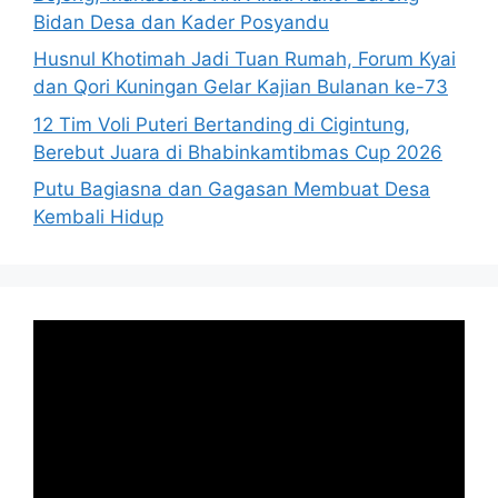
Bidan Desa dan Kader Posyandu
Husnul Khotimah Jadi Tuan Rumah, Forum Kyai
dan Qori Kuningan Gelar Kajian Bulanan ke-73
12 Tim Voli Puteri Bertanding di Cigintung,
Berebut Juara di Bhabinkamtibmas Cup 2026
Putu Bagiasna dan Gagasan Membuat Desa
Kembali Hidup