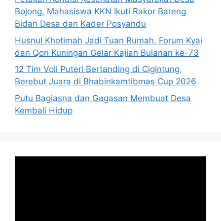
Bojong, Mahasiswa KKN Ikuti Rakor Bareng
Bidan Desa dan Kader Posyandu
Husnul Khotimah Jadi Tuan Rumah, Forum Kyai
dan Qori Kuningan Gelar Kajian Bulanan ke-73
12 Tim Voli Puteri Bertanding di Cigintung,
Berebut Juara di Bhabinkamtibmas Cup 2026
Putu Bagiasna dan Gagasan Membuat Desa
Kembali Hidup