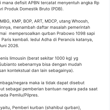
 di mana defisit APBN tercatat menyentuh angka Rp
ari Produk Domestik Bruto (PDB).
m MBG, KMP, BOP, ART, MDCP, utang Whoosh,
 lainnya, menambah daftar masalah pemerintah
g ramai mempersoalkan qurban Prabowo 1098 sapi
Paris kembali. Iedul Adha di Perancis katanya,
Juni 2026.
jenis limousin (berat sekitar 1000 kg) yg
 Subianto sebenarnya bisa dengan mudah
lasan kontekstual dan lain sebagainya).
mbaga/negara maka ia tidak dapat disebut
ebut sebagai pemberian bantuan negara pada saat
pada Pemilu/Pilpres.
yaitu, Pemberi kurban (shahibul qurban),