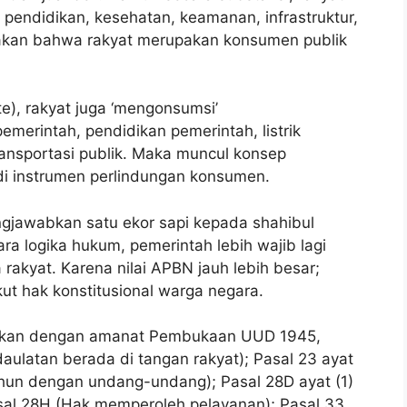
endidikan, kesehatan, keamanan, infrastruktur,
takan bahwa rakyat merupakan konsumen publik
e), rakyat juga ‘mengonsumsi’
merintah, pendidikan pemerintah, listrik
ransportasi publik. Maka muncul konsep
adi instrumen perlindungan konsumen.
ngjawabkan satu ekor sapi kepada shahibul
a logika hukum, pemerintah lebih wajib lagi
yat. Karena nilai APBN jauh lebih besar;
ut hak konstitusional warga negara.
aitkan dengan amanat Pembukaan UUD 1945,
aulatan berada di tangan rakyat); Pasal 23 ayat
ahun dengan undang-undang); Pasal 28D ayat (1)
sal 28H (Hak memperoleh pelayanan); Pasal 33