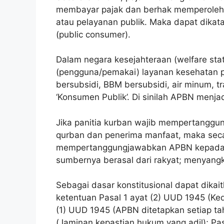
membayar pajak dan berhak memperoleh p
atau pelayanan publik. Maka dapat dika
(public consumer).
Dalam negara kesejahteraan (welfare stat
(pengguna/pemakai) layanan kesehatan pe
bersubsidi, BBM bersubsidi, air minum, t
‘Konsumen Publik’. Di sinilah APBN menj
Jika panitia kurban wajib mempertanggu
qurban dan penerima manfaat, maka secar
mempertanggungjawabkan APBN kepada rak
sumbernya berasal dari rakyat; menyangk
Sebagai dasar konstitusional dapat dik
ketentuan Pasal 1 ayat (2) UUD 1945 (Ked
(1) UUD 1945 (APBN ditetapkan setiap t
(Jaminan kepastian hukum yang adil); Pa