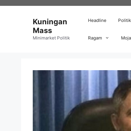
Langsung
ke
isi
Kuningan
Headline
Politik
Mass
Minimarket Politik
Ragam
Moj