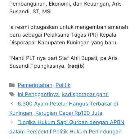
Pembangunan, Ekonomi, dan Keuangan, Aris
Susandi, ST, MSi.
Ia resmi ditugaskan untuk mengemban amanah
baru sebagai Pelaksana Tugas (Plt) Kepala
Disporapar Kabupaten Kuningan yang baru.
“Nanti PLT nya dari Staf Ahli Bupati, pa Aris
Susandi,” pungkasnya. (
raqib
)
Kategori
Pemerintahan
,
Politik
Tag
Ini Penggantinya
,
kadisporapar ganti
6.300 Ayam Petelur Hangus Terbakar di
Kuningan, Kerugian Capai Rp120 Juta
“Logika Hukum Sapi Qurban dengan APBN
dalam Perspektif Politik Hukum Perlindungan