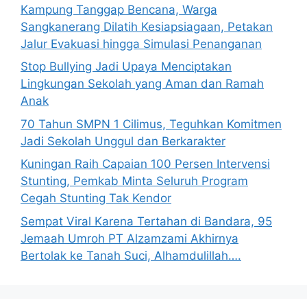
Kampung Tanggap Bencana, Warga
Sangkanerang Dilatih Kesiapsiagaan, Petakan
Jalur Evakuasi hingga Simulasi Penanganan
Stop Bullying Jadi Upaya Menciptakan
Lingkungan Sekolah yang Aman dan Ramah
Anak
70 Tahun SMPN 1 Cilimus, Teguhkan Komitmen
Jadi Sekolah Unggul dan Berkarakter
Kuningan Raih Capaian 100 Persen Intervensi
Stunting, Pemkab Minta Seluruh Program
Cegah Stunting Tak Kendor
Sempat Viral Karena Tertahan di Bandara, 95
Jemaah Umroh PT Alzamzami Akhirnya
Bertolak ke Tanah Suci, Alhamdulillah….