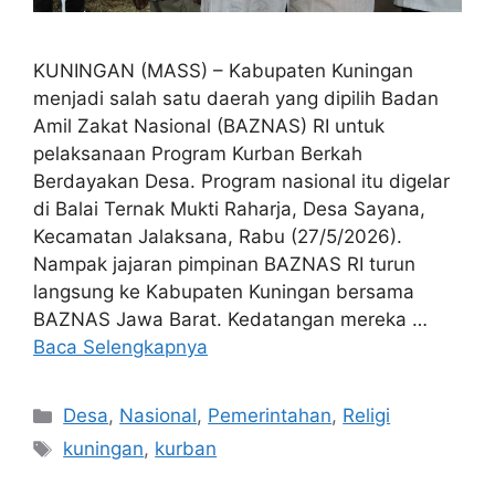
KUNINGAN (MASS) – Kabupaten Kuningan
menjadi salah satu daerah yang dipilih Badan
Amil Zakat Nasional (BAZNAS) RI untuk
pelaksanaan Program Kurban Berkah
Berdayakan Desa. Program nasional itu digelar
di Balai Ternak Mukti Raharja, Desa Sayana,
Kecamatan Jalaksana, Rabu (27/5/2026).
Nampak jajaran pimpinan BAZNAS RI turun
langsung ke Kabupaten Kuningan bersama
BAZNAS Jawa Barat. Kedatangan mereka …
Baca Selengkapnya
Kategori
Desa
,
Nasional
,
Pemerintahan
,
Religi
Tag
kuningan
,
kurban