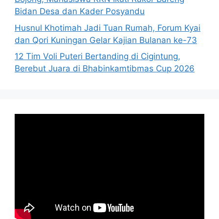
Bidan Desa dan Kader Posyandu
Husnul Khotimah Jadi Tuan Rumah, Forum Kyai
dan Qori Kuningan Gelar Kajian Bulanan ke-73
12 Tim Voli Puteri Bertanding di Cigintung,
Berebut Juara di Bhabinkamtibmas Cup 2026