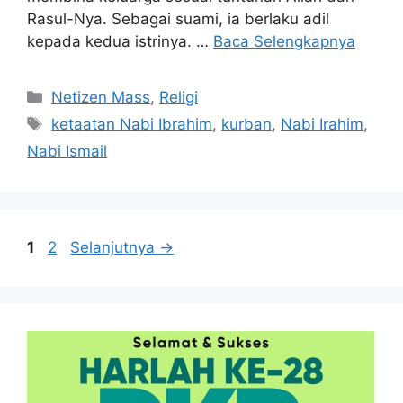
Rasul-Nya. Sebagai suami, ia berlaku adil
kepada kedua istrinya. …
Baca Selengkapnya
Kategori
Netizen Mass
,
Religi
Tag
ketaatan Nabi Ibrahim
,
kurban
,
Nabi Irahim
,
Nabi Ismail
Halaman
Halaman
1
2
Selanjutnya
→