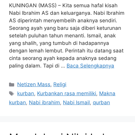
KUNINGAN (MASS) – Kita semua hafal kisah
Nabi Ibrahim AS dan keluarganya. Nabi Ibrahim
AS diperintah menyembelih anaknya sendiri.
Seorang ayah yang baru saja diberi keturunan
setelah puluhan tahun menanti. Ismail, anak
yang shalih, yang tumbuh di hadapannya
dengan lemah lembut. Perintah itu datang saat
cinta seorang ayah kepada anaknya sedang
paling dalam. Tapi di …
Baca Selengkapnya
Kategori
Netizen Mass
,
Religi
Tag
kurban
,
Kurbankan rasa memiliki
,
Makna
kurban
,
Nabi ibrahim
,
Nabi Ismail
,
qurban