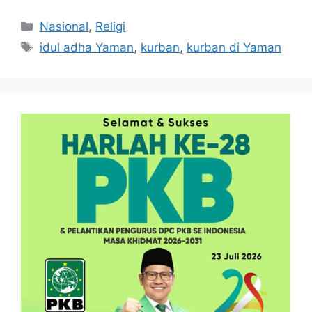
Kategori
Nasional
,
Religi
Tag
idul adha Yaman
,
kurban
,
kurban di Yaman