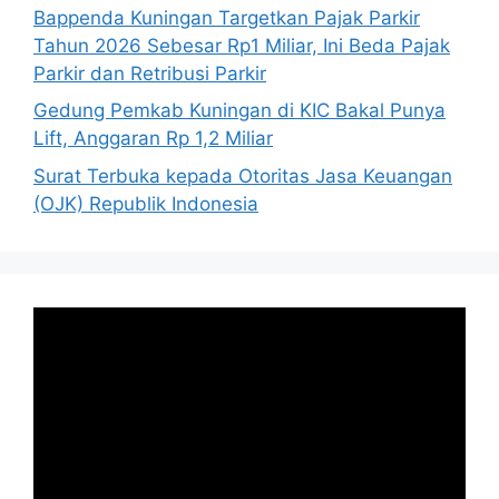
Bappenda Kuningan Targetkan Pajak Parkir
Tahun 2026 Sebesar Rp1 Miliar, Ini Beda Pajak
Parkir dan Retribusi Parkir
Gedung Pemkab Kuningan di KIC Bakal Punya
Lift, Anggaran Rp 1,2 Miliar
Surat Terbuka kepada Otoritas Jasa Keuangan
(OJK) Republik Indonesia