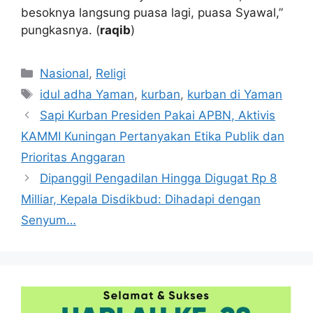
besoknya langsung puasa lagi, puasa Syawal,”
pungkasnya. (
raqib
)
Kategori
Nasional
,
Religi
Tag
idul adha Yaman
,
kurban
,
kurban di Yaman
Sapi Kurban Presiden Pakai APBN, Aktivis
KAMMI Kuningan Pertanyakan Etika Publik dan
Prioritas Anggaran
Dipanggil Pengadilan Hingga Digugat Rp 8
Milliar, Kepala Disdikbud: Dihadapi dengan
Senyum…