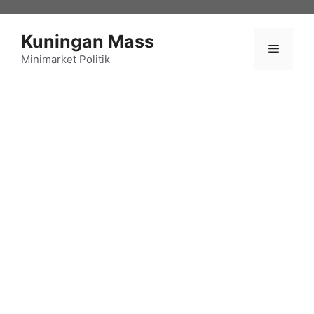
Langsung
ke
Kuningan Mass
isi
Menu
Minimarket Politik