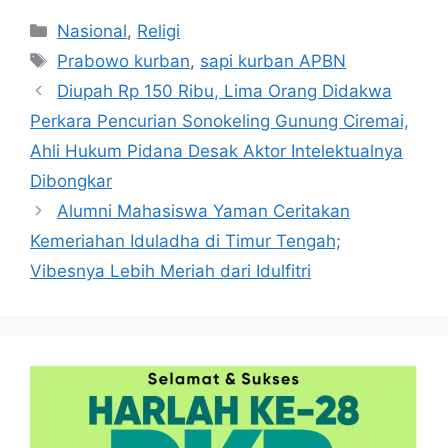
Kategori
Nasional
,
Religi
Tag
Prabowo kurban
,
sapi kurban APBN
Diupah Rp 150 Ribu, Lima Orang Didakwa
Perkara Pencurian Sonokeling Gunung Ciremai,
Ahli Hukum Pidana Desak Aktor Intelektualnya
Dibongkar
Alumni Mahasiswa Yaman Ceritakan
Kemeriahan Iduladha di Timur Tengah;
Vibesnya Lebih Meriah dari Idulfitri