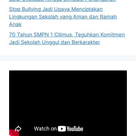
Stop Bullying Jadi Upaya Menciptakan
Lingkungan Sekolah yang Aman dan Ramah
Anak
70 Tahun SMPN 1 Cilimus, Teguhkan Komitmen
Jadi Sekolah Unggul dan Berkarakter