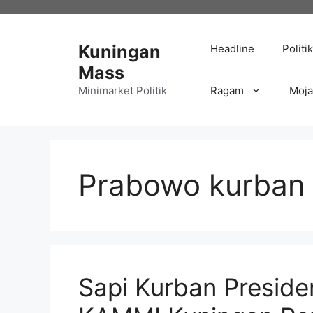
Langsung
ke
isi
Kuningan
Headline
Politik
Mass
Minimarket Politik
Ragam
Moj
Prabowo kurban
Sapi Kurban Preside