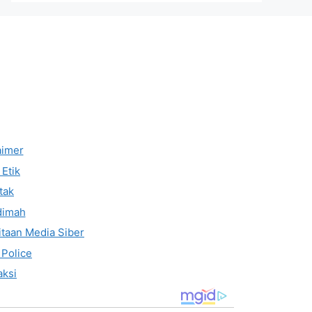
aimer
Etik
tak
dimah
taan Media Siber
 Police
ksi