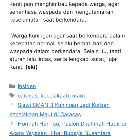
Kanit pun menghimbau kepada warga, agar
senantiasa waspada dan mengutamakan
keselamatan saat berkendara.
“Warga Kuningan agar saat berkendara dalam
kecepatan normal, selalu berhati hati dan
waspada dalam berkendara. Selain itu, taati
aturan lalu lintas, serta lengkapi surat,” ujar
Kanit.
(eki)
Kategori
Insiden
Tag
caracas
,
kecelakaan
,
maut
Siswi SMAN 3 Kuningan Jadi Korban
Kecelakaan Maut di Caracas
Hormati Hari Ibu, Paslon Dirahmati Hadir di
Acara Yayasan Hibar Budaya Nusantara