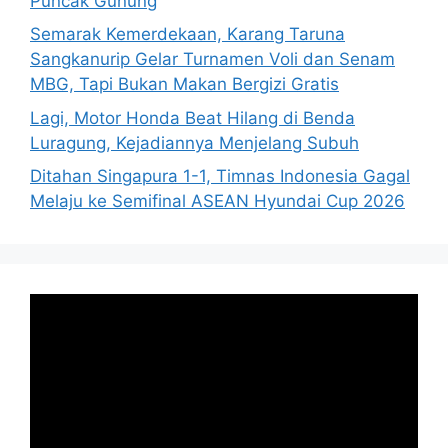
Puncak Gunung
Semarak Kemerdekaan, Karang Taruna
Sangkanurip Gelar Turnamen Voli dan Senam
MBG, Tapi Bukan Makan Bergizi Gratis
Lagi, Motor Honda Beat Hilang di Benda
Luragung, Kejadiannya Menjelang Subuh
Ditahan Singapura 1-1, Timnas Indonesia Gagal
Melaju ke Semifinal ASEAN Hyundai Cup 2026