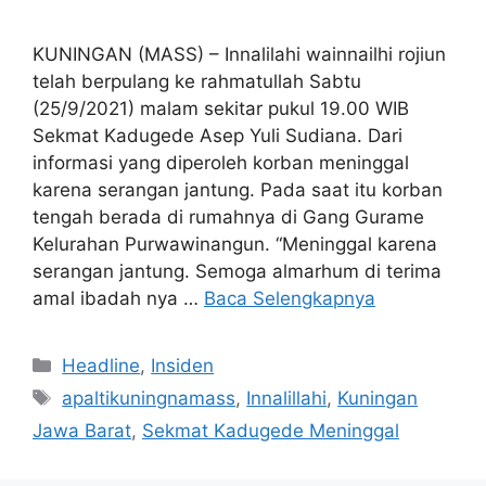
KUNINGAN (MASS) – Innalilahi wainnailhi rojiun
telah berpulang ke rahmatullah Sabtu
(25/9/2021) malam sekitar pukul 19.00 WIB
Sekmat Kadugede Asep Yuli Sudiana. Dari
informasi yang diperoleh korban meninggal
karena serangan jantung. Pada saat itu korban
tengah berada di rumahnya di Gang Gurame
Kelurahan Purwawinangun. “Meninggal karena
serangan jantung. Semoga almarhum di terima
amal ibadah nya …
Baca Selengkapnya
Kategori
Headline
,
Insiden
Tag
apaltikuningnamass
,
Innalillahi
,
Kuningan
Jawa Barat
,
Sekmat Kadugede Meninggal