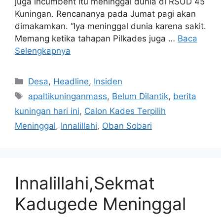
juga incumbent itu meninggal dunia di RSUD 45
Kuningan. Rencananya pada Jumat pagi akan
dimakamkan. “Iya meninggal dunia karena sakit.
Memang ketika tahapan Pilkades juga …
Baca
Selengkapnya
Kategori
Desa
,
Headline
,
Insiden
Tag
apaltikuninganmass
,
Belum Dilantik
,
berita
kuningan hari ini
,
Calon Kades Terpilih
Meninggal
,
Innalillahi
,
Oban Sobari
Innalillahi,Sekmat
Kadugede Meninggal