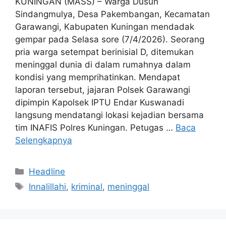
KUNINGAN (MASS) – Warga Dusun
Sindangmulya, Desa Pakembangan, Kecamatan
Garawangi, Kabupaten Kuningan mendadak
gempar pada Selasa sore (7/4/2026). Seorang
pria warga setempat berinisial D, ditemukan
meninggal dunia di dalam rumahnya dalam
kondisi yang memprihatinkan. Mendapat
laporan tersebut, jajaran Polsek Garawangi
dipimpin Kapolsek IPTU Endar Kuswanadi
langsung mendatangi lokasi kejadian bersama
tim INAFIS Polres Kuningan. Petugas …
Baca
Selengkapnya
Kategori
Headline
Tag
Innalillahi
,
kriminal
,
meninggal