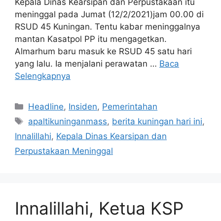
Kepala Dinas Kearsipan dan Perpustakaan itu
meninggal pada Jumat (12/2/2021)jam 00.00 di
RSUD 45 Kuningan. Tentu kabar meninggalnya
mantan Kasatpol PP itu mengagetkan.
Almarhum baru masuk ke RSUD 45 satu hari
yang lalu. Ia menjalani perawatan …
Baca
Selengkapnya
Kategori
Headline
,
Insiden
,
Pemerintahan
Tag
apaltikuninganmass
,
berita kuningan hari ini
,
Innalillahi
,
Kepala Dinas Kearsipan dan
Perpustakaan Meninggal
Innalillahi, Ketua KSP