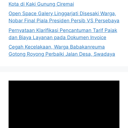
Kota di Kaki Gunung Ciremai
Open Space Galery Linggarjati Disesaki Warga,
Nobar Final Piala Presiden Persib VS Persebaya
Pernyataan Klarifikasi Pencantuman Tarif Pajak
dan Biaya Layanan pada Dokumen Invoice
Cegah Kecelakaan, Warga Babakanreuma
Gotong Royong Perbaiki Jalan Desa, Swadaya