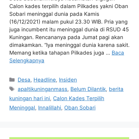
Calon kades terpilih dalam Pilkades yakni Oban
Sobari meninggal dunia pada Kamis
(16/12/2021) malam pukul 23.30 WIB. Pria yang
juga incumbent itu meninggal dunia di RSUD 45
Kuningan. Rencananya pada Jumat pagi akan
dimakamkan. “Iya meninggal dunia karena sakit.
Memang ketika tahapan Pilkades juga …
Baca
Selengkapnya
Kategori
Desa
,
Headline
,
Insiden
Tag
apaltikuninganmass
,
Belum Dilantik
,
berita
kuningan hari ini
,
Calon Kades Terpilih
Meninggal
,
Innalillahi
,
Oban Sobari