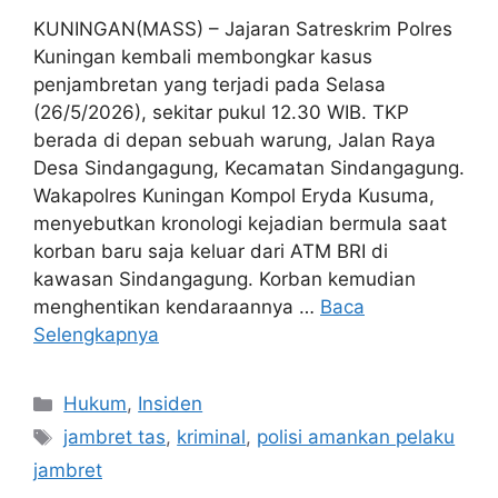
KUNINGAN(MASS) – Jajaran Satreskrim Polres
Kuningan kembali membongkar kasus
penjambretan yang terjadi pada Selasa
(26/5/2026), sekitar pukul 12.30 WIB. TKP
berada di depan sebuah warung, Jalan Raya
Desa Sindangagung, Kecamatan Sindangagung.
Wakapolres Kuningan Kompol Eryda Kusuma,
menyebutkan kronologi kejadian bermula saat
korban baru saja keluar dari ATM BRI di
kawasan Sindangagung. Korban kemudian
menghentikan kendaraannya …
Baca
Selengkapnya
Kategori
Hukum
,
Insiden
Tag
jambret tas
,
kriminal
,
polisi amankan pelaku
jambret