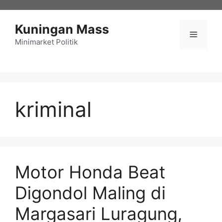
Langsung
ke
Kuningan Mass
isi
Menu
Minimarket Politik
kriminal
Motor Honda Beat
Digondol Maling di
Margasari Luragung,