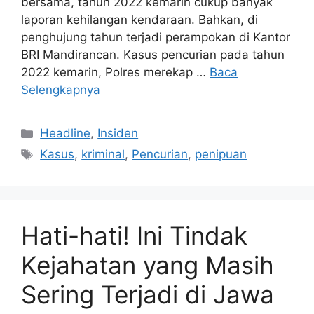
bersama, tahun 2022 kemarin cukup banyak
laporan kehilangan kendaraan. Bahkan, di
penghujung tahun terjadi perampokan di Kantor
BRI Mandirancan. Kasus pencurian pada tahun
2022 kemarin, Polres merekap …
Baca
Selengkapnya
Kategori
Headline
,
Insiden
Tag
Kasus
,
kriminal
,
Pencurian
,
penipuan
Hati-hati! Ini Tindak
Kejahatan yang Masih
Sering Terjadi di Jawa