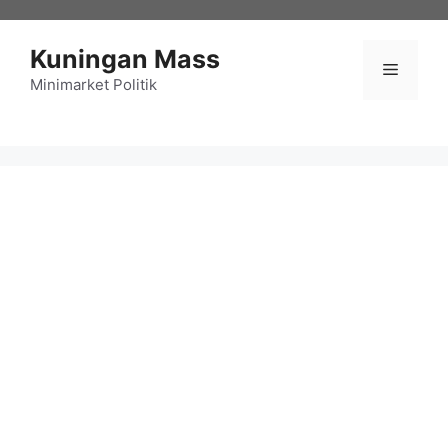
Langsung
ke
Kuningan Mass
isi
Menu
Minimarket Politik