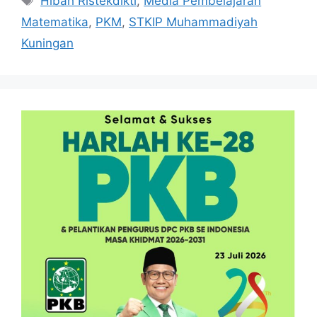
Hibah Ristekdikti
,
Media Pembelajaran
Matematika
,
PKM
,
STKIP Muhammadiyah
Kuningan