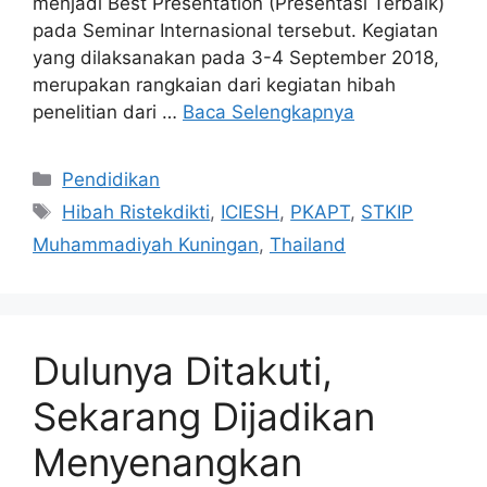
menjadi Best Presentation (Presentasi Terbaik)
pada Seminar Internasional tersebut. Kegiatan
yang dilaksanakan pada 3-4 September 2018,
merupakan rangkaian dari kegiatan hibah
penelitian dari …
Baca Selengkapnya
Kategori
Pendidikan
Tag
Hibah Ristekdikti
,
ICIESH
,
PKAPT
,
STKIP
Muhammadiyah Kuningan
,
Thailand
Dulunya Ditakuti,
Sekarang Dijadikan
Menyenangkan