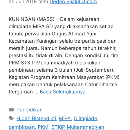
25 Juli 2019
oleh
Deden Rijalul Umam
KUNINGAN (MASS) – Dalam kejuaraan
olimpiade MIPA SD yang dilaksanakan setiap
tahun, perwakilan Gugus Ahmad Yani
Kecamatan Kuningan selalu berpartisipasi dan
meraih juara. Namun beberapa tahun terakhir,
prestasi itu tidak diraih. Dengan kondisi itu, tim
PKM STKIP Muhammadiyah melakukan
pembinaan selama 3 bulan (Juli-September).
Kegiatan Program Kemitraan Masyarakat (PKM)
merupakan bentuk pelaksanaan Catur Dharma
Perguruan …
Baca Selengkapnya
Kategori
Pendidikan
Tag
Hibah Ristekdikti
,
MIPA
,
Olimpiade
,
pembinaan
,
PKM
,
STKIP Muhammadiyah