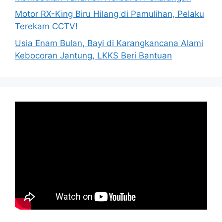
Motor RX-King Biru Hilang di Pamulihan, Pelaku
Terekam CCTV!
Usia Enam Bulan, Bayi di Karangkancana Alami
Kebocoran Jantung, LKKS Beri Bantuan