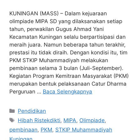
KUNINGAN (MASS) – Dalam kejuaraan
olimpiade MIPA SD yang dilaksanakan setiap
tahun, perwakilan Gugus Ahmad Yani
Kecamatan Kuningan selalu berpartisipasi dan
meraih juara. Namun beberapa tahun terakhir,
prestasi itu tidak diraih. Dengan kondisi itu, tim
PKM STKIP Muhammadiyah melakukan
pembinaan selama 3 bulan (Juli-September).
Kegiatan Program Kemitraan Masyarakat (PKM)
merupakan bentuk pelaksanaan Catur Dharma
Perguruan …
Baca Selengkapnya
Kategori
Pendidikan
Tag
Hibah Ristekdikti
,
MIPA
,
Olimpiade
,
pembinaan
,
PKM
,
STKIP Muhammadiyah
Kuningan