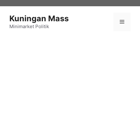
Langsung
ke
Kuningan Mass
isi
Menu
Minimarket Politik