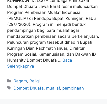
KUNINGAN (MASS) – Lembaga Amil Zakat
Dompet Dhuafa Jawa Barat resmi meluncurkan
Program Pembinaan Mualaf Indonesia
(PEMULIA) di Pendopo Bupati Kuningan, Rabu
(29/7/2026). Program ini menjadi bentuk
pendampingan bagi para mualaf agar
mendapatkan pembinaan secara berkelanjutan.
Peluncuran program tersebut dihadiri Bupati
Kuningan Dian Rachmat Yanuar, Direktur
Program Sosial, Kemanusiaan, dan Dakwah ID
Humanity Dompet Dhuafa …
Baca
Selengkapnya
Kategori
Ragam
,
Religi
Tag
Dompet Dhuafa
,
muallaf
,
pembinaan