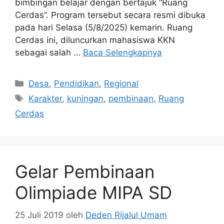
bimbingan belajar dengan bertajuk “Ruang
Cerdas”. Program tersebut secara resmi dibuka
pada hari Selasa (5/8/2025) kemarin. Ruang
Cerdas ini, diluncurkan mahasiswa KKN
sebagai salah …
Baca Selengkapnya
Kategori
Desa
,
Pendidikan
,
Regional
Tag
Karakter
,
kuningan
,
pembinaan
,
Ruang
Cerdas
Gelar Pembinaan
Olimpiade MIPA SD
25 Juli 2019
oleh
Deden Rijalul Umam