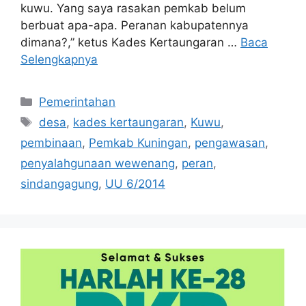
kuwu. Yang saya rasakan pemkab belum
berbuat apa-apa. Peranan kabupatennya
dimana?,” ketus Kades Kertaungaran …
Baca
Selengkapnya
Kategori
Pemerintahan
Tag
desa
,
kades kertaungaran
,
Kuwu
,
pembinaan
,
Pemkab Kuningan
,
pengawasan
,
penyalahgunaan wewenang
,
peran
,
sindangagung
,
UU 6/2014