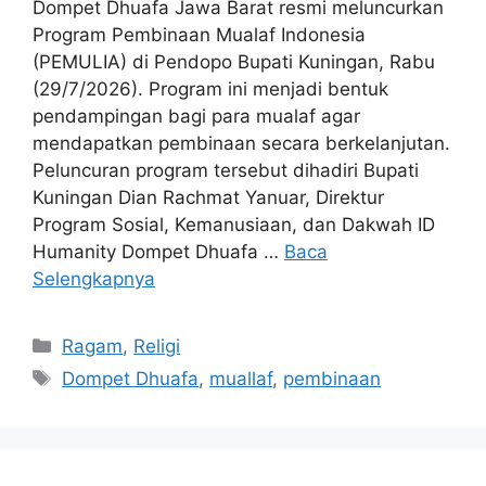
Dompet Dhuafa Jawa Barat resmi meluncurkan
Program Pembinaan Mualaf Indonesia
(PEMULIA) di Pendopo Bupati Kuningan, Rabu
(29/7/2026). Program ini menjadi bentuk
pendampingan bagi para mualaf agar
mendapatkan pembinaan secara berkelanjutan.
Peluncuran program tersebut dihadiri Bupati
Kuningan Dian Rachmat Yanuar, Direktur
Program Sosial, Kemanusiaan, dan Dakwah ID
Humanity Dompet Dhuafa …
Baca
Selengkapnya
Kategori
Ragam
,
Religi
Tag
Dompet Dhuafa
,
muallaf
,
pembinaan