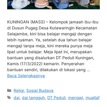
KUNINGAN (MASS) – Kelompok jamaah ibu-ibu
di Dusun Pugag Desa Kutawaringin Kecamatan
Selajambe, kini bisa belajar mengaji dengan
lebih nyaman. Ya, setelah dua tahun belajar
mengaji tanpa meja, kini mereka punya meja
lipat untuk belajar. Meja lipat ini, merupakan
bantuan yang disalurkan DT Peduli Kuningan,
Kamis (17/3/2022) kemarin. Penyerahan
bantuan sendiri, dilakukan di lokasi yang …
Baca Selengkapnya
Kategori
Religi
,
Sosial Budaya
Tag
dai
,
dai tangguh
,
DT Peduli
,
mengaji
,
muallaf