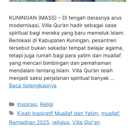
KUNINGAN (MASS) – Di tengah derasnya arus
modernisasi, Villa Qur’an hadir sebagai oase
spiritual bagi mereka yang baru memeluk Islam.
Berlokasi di Kabupaten Kuningan, pesantren
tersebut bukan sekadar tempat belajar agama,
tetapi juga rumah bagi para yatim dan muallaf
yang mencari bimbingan dan pemahaman
mendalam tentang Islam. Villa Qur’an telah
menjadi saksi perjalanan spiritual banyak …
Baca Selengkapnya
Kategori
Inspirasi
,
Religi
Tag
Kisah Inspiratif Muallaf dan Yatim
,
muallaf
,
Ramadhan 2025
,
religius
,
Villa Qur'an