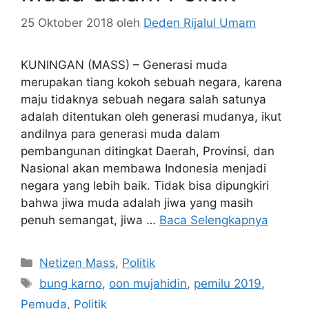
25 Oktober 2018
oleh
Deden Rijalul Umam
KUNINGAN (MASS) – Generasi muda
merupakan tiang kokoh sebuah negara, karena
maju tidaknya sebuah negara salah satunya
adalah ditentukan oleh generasi mudanya, ikut
andilnya para generasi muda dalam
pembangunan ditingkat Daerah, Provinsi, dan
Nasional akan membawa Indonesia menjadi
negara yang lebih baik. Tidak bisa dipungkiri
bahwa jiwa muda adalah jiwa yang masih
penuh semangat, jiwa …
Baca Selengkapnya
Kategori
Netizen Mass
,
Politik
Tag
bung karno
,
oon mujahidin
,
pemilu 2019
,
Pemuda
,
Politik