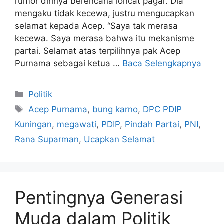
rumor dirinya berencana loncat pagar. Dia
mengaku tidak kecewa, justru mengucapkan
selamat kepada Acep. “Saya tak merasa
kecewa. Saya merasa bahwa itu mekanisme
partai. Selamat atas terpilihnya pak Acep
Purnama sebagai ketua …
Baca Selengkapnya
Kategori
Politik
Tag
Acep Purnama
,
bung karno
,
DPC PDIP
Kuningan
,
megawati
,
PDIP
,
Pindah Partai
,
PNI
,
Rana Suparman
,
Ucapkan Selamat
Pentingnya Generasi
Muda dalam Politik