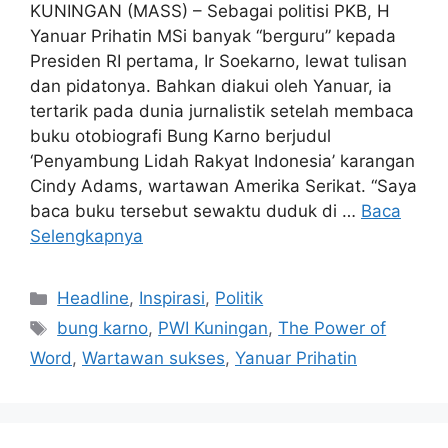
KUNINGAN (MASS) – Sebagai politisi PKB, H
Yanuar Prihatin MSi banyak “berguru” kepada
Presiden RI pertama, Ir Soekarno, lewat tulisan
dan pidatonya. Bahkan diakui oleh Yanuar, ia
tertarik pada dunia jurnalistik setelah membaca
buku otobiografi Bung Karno berjudul
‘Penyambung Lidah Rakyat Indonesia’ karangan
Cindy Adams, wartawan Amerika Serikat. “Saya
baca buku tersebut sewaktu duduk di …
Baca
Selengkapnya
Kategori
Headline
,
Inspirasi
,
Politik
Tag
bung karno
,
PWI Kuningan
,
The Power of
Word
,
Wartawan sukses
,
Yanuar Prihatin