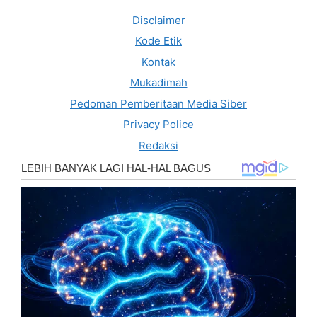
Disclaimer
Kode Etik
Kontak
Mukadimah
Pedoman Pemberitaan Media Siber
Privacy Police
Redaksi