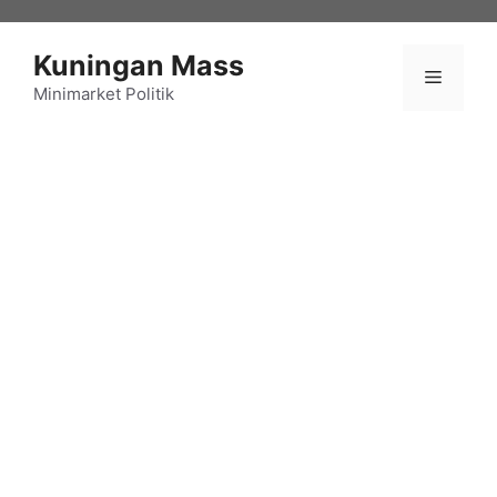
Langsung
ke
Kuningan Mass
isi
Menu
Minimarket Politik