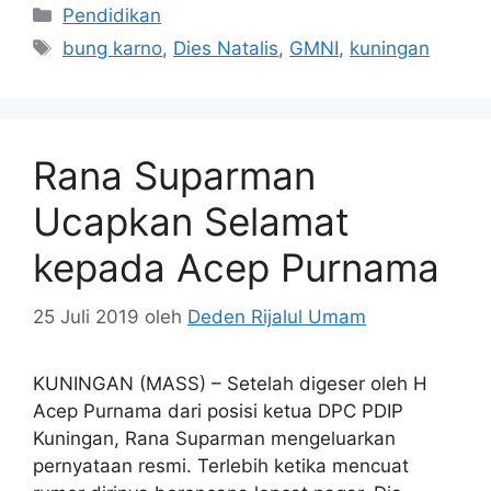
Kategori
Pendidikan
Tag
bung karno
,
Dies Natalis
,
GMNI
,
kuningan
Rana Suparman
Ucapkan Selamat
kepada Acep Purnama
25 Juli 2019
oleh
Deden Rijalul Umam
KUNINGAN (MASS) – Setelah digeser oleh H
Acep Purnama dari posisi ketua DPC PDIP
Kuningan, Rana Suparman mengeluarkan
pernyataan resmi. Terlebih ketika mencuat