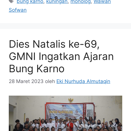
bung karno
,
kuningan
,
monolog
,
Wawan
Sofwan
Dies Natalis ke-69,
GMNI Ingatkan Ajaran
Bung Karno
28 Maret 2023
oleh
Eki Nurhuda Almutaqin