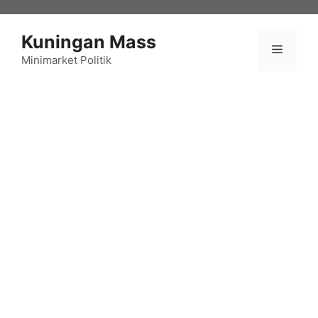
Langsung
ke
Kuningan Mass
isi
Menu
Minimarket Politik