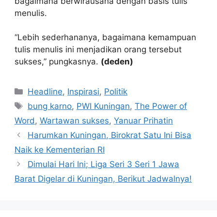
bagaimana berwirausaha dengan basis tulis
menulis.
“Lebih sederhananya, bagaimana kemampuan
tulis menulis ini menjadikan orang tersebut
sukses,” pungkasnya.
(deden)
Kategori
Headline
,
Inspirasi
,
Politik
Tag
bung karno
,
PWI Kuningan
,
The Power of
Word
,
Wartawan sukses
,
Yanuar Prihatin
Harumkan Kuningan, Birokrat Satu Ini Bisa
Naik ke Kementerian RI
Dimulai Hari Ini; Liga Seri 3 Seri 1 Jawa
Barat Digelar di Kuningan, Berikut Jadwalnya!