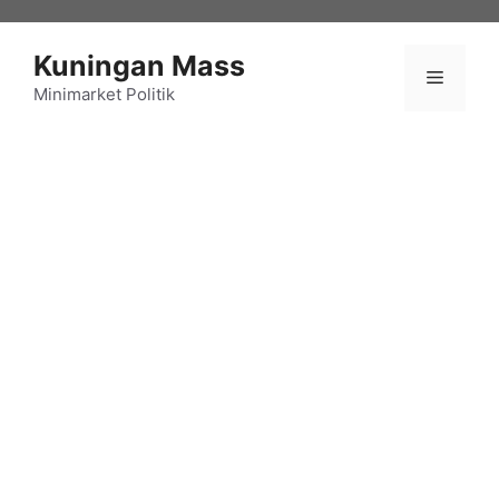
Langsung
ke
Kuningan Mass
isi
Menu
Minimarket Politik