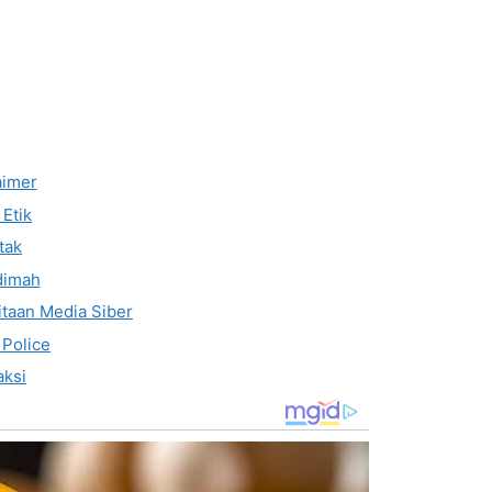
aimer
Etik
tak
dimah
taan Media Siber
 Police
ksi