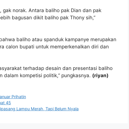
 gak norak. Antara baliho pak Dian dan pak
lebih bagusan dikit baliho pak Thony sih,”
ui bahwa baliho atau spanduk kampanye merupakan
ra calon bupati untuk memperkenalkan diri dan
masyarakat terhadap desain dan presentasi baliho
an dalam kompetisi politik,” pungkasnya.
(riyan)
anuar Prihatin
gat 45
 Dipasang Lampu Merah, Tapi Belum Nyala