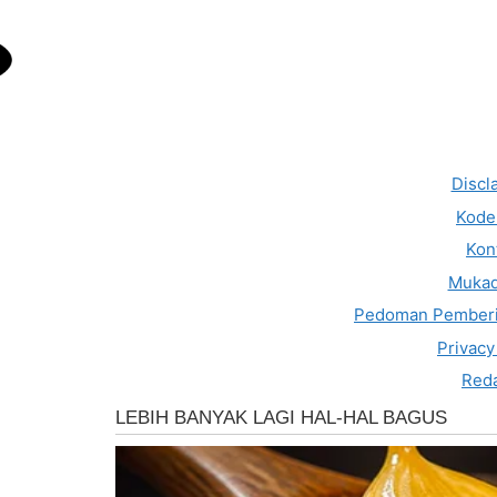
Discl
Kode 
Kon
Muka
Pedoman Pemberi
Privacy
Reda