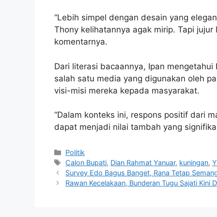
“Lebih simpel dengan desain yang elegan,
Thony kelihatannya agak mirip. Tapi jujur 
komentarnya.
Dari literasi bacaannya, Ipan mengetah
salah satu media yang digunakan oleh pa
visi-misi mereka kepada masyarakat.
“Dalam konteks ini, respons positif dari 
dapat menjadi nilai tambah yang signifik
Kategori
Politik
Tag
Calon Bupati
,
Dian Rahmat Yanuar
,
kuningan
,
Y
Survey Edo Bagus Banget, Rana Tetap Seman
Rawan Kecelakaan, Bunderan Tugu Sajati Kini