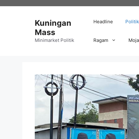
Langsung
ke
isi
Kuningan
Headline
Politik
Mass
Minimarket Politik
Ragam
Moj