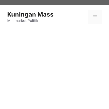
Langsung
ke
Kuningan Mass
isi
Menu
Minimarket Politik