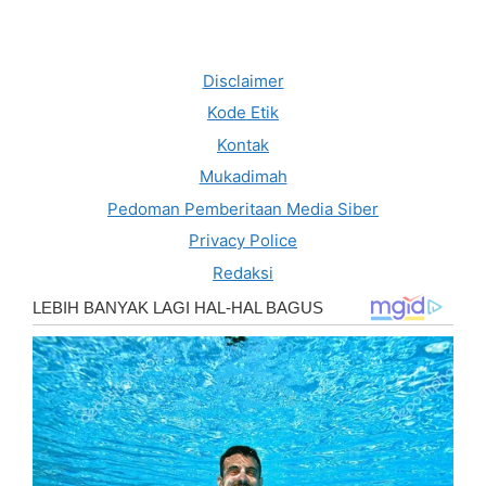
Disclaimer
Kode Etik
Kontak
Mukadimah
Pedoman Pemberitaan Media Siber
Privacy Police
Redaksi