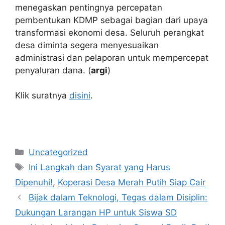
menegaskan pentingnya percepatan
pembentukan KDMP sebagai bagian dari upaya
transformasi ekonomi desa. Seluruh perangkat
desa diminta segera menyesuaikan
administrasi dan pelaporan untuk mempercepat
penyaluran dana. (
argi
)
Klik suratnya
disini
.
Kategori
Uncategorized
Tag
Ini Langkah dan Syarat yang Harus
Dipenuhi!
,
Koperasi Desa Merah Putih Siap Cair
Bijak dalam Teknologi, Tegas dalam Disiplin:
Dukungan Larangan HP untuk Siswa SD