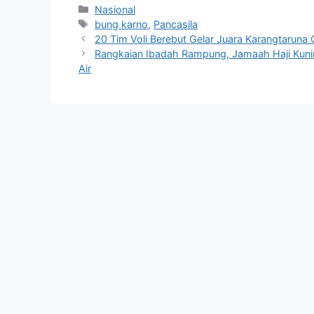
Kategori
Nasional
Tag
bung karno
,
Pancasila
20 Tim Voli Berebut Gelar Juara Karangtaruna C
Rangkaian Ibadah Rampung, Jamaah Haji Kunin
Air