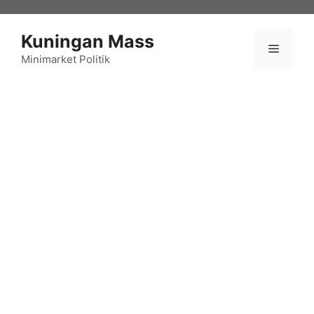
Langsung
ke
Kuningan Mass
isi
Menu
Minimarket Politik