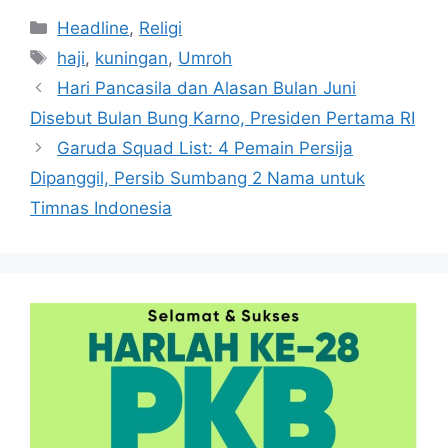
Kategori
Headline
,
Religi
Tag
haji
,
kuningan
,
Umroh
Hari Pancasila dan Alasan Bulan Juni
Disebut Bulan Bung Karno, Presiden Pertama RI
Garuda Squad List: 4 Pemain Persija
Dipanggil, Persib Sumbang 2 Nama untuk
Timnas Indonesia