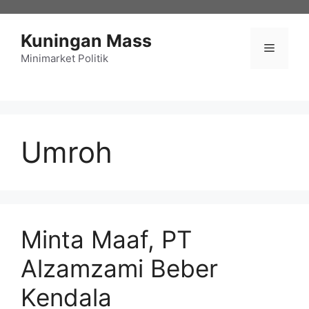
Langsung
ke
Kuningan Mass
isi
Menu
Minimarket Politik
Umroh
Minta Maaf, PT
Alzamzami Beber
Kendala