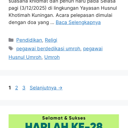
suasana khidmat dan penuh haru pada Selasa
pagi (3/12/2025) di lingkungan Yayasan Husnul
Khotimah Kuningan. Acara pelepasan dimulai
dengan doa yang …
Baca Selengkapnya
Kategori
Pendidikan
,
Religi
Tag
pegawai berdedikasi umroh
,
pegawai
Husnul Umroh
,
Umroh
Halaman
Halaman
Halaman
1
2
3
Selanjutnya
→