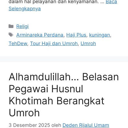
dalam hal pelayanan dan kenyamanan. …
Baca
Selengkapnya
Kategori
Religi
Tag
Arminareka Perdana
,
Haji Plus
,
kuningan
,
TehDew
,
Tour Haji dan Umroh
,
Umroh
Alhamdulillah… Belasan
Pegawai Husnul
Khotimah Berangkat
Umroh
3 Desember 2025
oleh
Deden Rijalul Umam