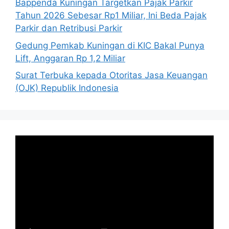
Bappenda Kuningan Targetkan Pajak Parkir
Tahun 2026 Sebesar Rp1 Miliar, Ini Beda Pajak
Parkir dan Retribusi Parkir
Gedung Pemkab Kuningan di KIC Bakal Punya
Lift, Anggaran Rp 1,2 Miliar
Surat Terbuka kepada Otoritas Jasa Keuangan
(OJK) Republik Indonesia