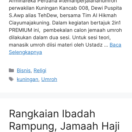
Arminareka Perdana #temanperjalananumroh
perwakilan Kuningan Kancab 008, Dewi Puspita
S.Awp alias TehDew, bersama Tim Al Hikmah
Ciayumajakuning. Dalam kegiatan bertajuk 2in1
PREMIUM ini, pembekalan calon jemaah umroh
dilakukan dalam dua sesi. Untuk sesi teori,
manasik umroh diisi materi oleh Ustadz …
Baca
Selengkapnya
Kategori
Bisnis
,
Religi
Tag
kuningan
,
Umroh
Rangkaian Ibadah
Rampung, Jamaah Haji