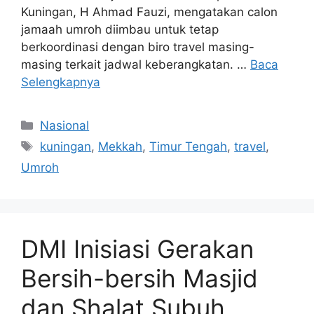
Kuningan, H Ahmad Fauzi, mengatakan calon
jamaah umroh diimbau untuk tetap
berkoordinasi dengan biro travel masing-
masing terkait jadwal keberangkatan. …
Baca
Selengkapnya
Kategori
Nasional
Tag
kuningan
,
Mekkah
,
Timur Tengah
,
travel
,
Umroh
DMI Inisiasi Gerakan
Bersih-bersih Masjid
dan Shalat Subuh