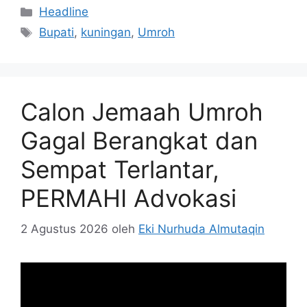
Kategori
Headline
Tag
Bupati
,
kuningan
,
Umroh
Calon Jemaah Umroh
Gagal Berangkat dan
Sempat Terlantar,
PERMAHI Advokasi
2 Agustus 2026
oleh
Eki Nurhuda Almutaqin