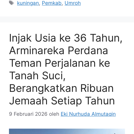
Tag
kuningan
,
Pemkab
,
Umroh
Injak Usia ke 36 Tahun,
Arminareka Perdana
Teman Perjalanan ke
Tanah Suci,
Berangkatkan Ribuan
Jemaah Setiap Tahun
9 Februari 2026
oleh
Eki Nurhuda Almutaqin