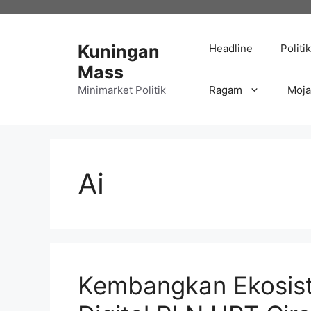
Langsung
ke
isi
Kuningan
Headline
Politik
Mass
Minimarket Politik
Ragam
Moj
Ai
Kembangkan Ekosist