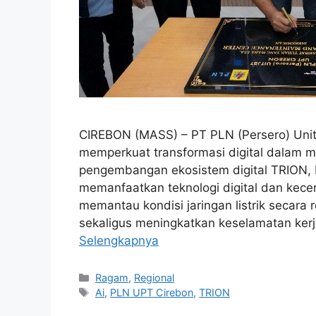
CIREBON (MASS) – PT PLN (Persero) Unit
memperkuat transformasi digital dalam me
pengembangan ekosistem digital TRION, 
memanfaatkan teknologi digital dan kecerd
memantau kondisi jaringan listrik secar
sekaligus meningkatkan keselamatan ke
Selengkapnya
Kategori
Ragam
,
Regional
Tag
Ai
,
PLN UPT Cirebon
,
TRION