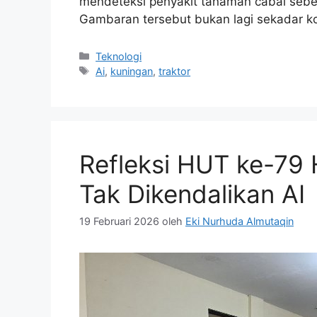
mendeteksi penyakit tanaman cabai sebelu
Gambaran tersebut bukan lagi sekadar 
Kategori
Teknologi
Tag
Ai
,
kuningan
,
traktor
Refleksi HUT ke-79 
Tak Dikendalikan AI
19 Februari 2026
oleh
Eki Nurhuda Almutaqin