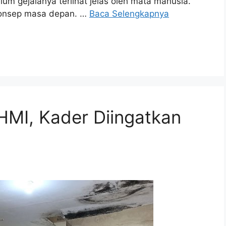
m gejalanya terlihat jelas oleh mata manusia.
konsep masa depan. …
Baca Selengkapnya
HMI, Kader Diingatkan