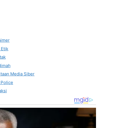
aimer
Etik
tak
dimah
taan Media Siber
 Police
ksi