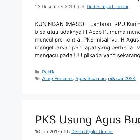
23 Desember 2019
oleh
Deden Rijalul Umam
KUNINGAN (MASS) – Lantaran KPU Kunin
bisa atau tidaknya H Acep Purnama menca
muncul pro kontra. PKS misalnya, H Agu
mengeluarkan pendapat yang berbeda. Men
mengacu pada UU pilkada yang sekaran
Kategori
Politik
Tag
Acep Purnama
,
Agus Budiman
,
pilkada 2024
PKS Usung Agus Bu
16 Juli 2017
oleh
Deden Rijalul Umam