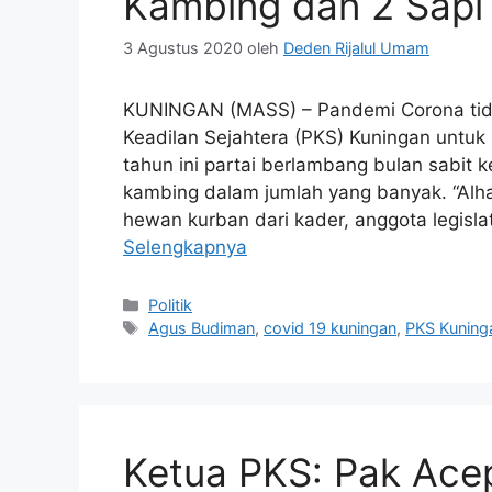
Kambing dan 2 Sapi
3 Agustus 2020
oleh
Deden Rijalul Umam
KUNINGAN (MASS) – Pandemi Corona tida
Keadilan Sejahtera (PKS) Kuningan untuk
tahun ini partai berlambang bulan sabit
kambing dalam jumlah yang banyak. “Alha
hewan kurban dari kader, anggota legisl
Selengkapnya
Kategori
Politik
Tag
Agus Budiman
,
covid 19 kuningan
,
PKS Kuning
Ketua PKS: Pak Acep