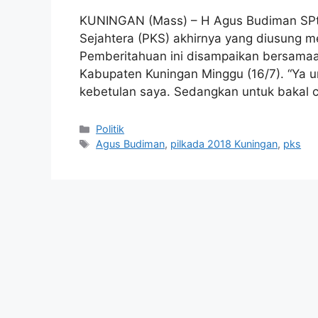
KUNINGAN (Mass) – H Agus Budiman SPt y
Sejahtera (PKS) akhirnya yang diusung me
Pemberitahuan ini disampaikan bersama
Kabupaten Kuningan Minggu (16/7). “Ya unt
kebetulan saya. Sedangkan untuk bakal 
Kategori
Politik
Tag
Agus Budiman
,
pilkada 2018 Kuningan
,
pks