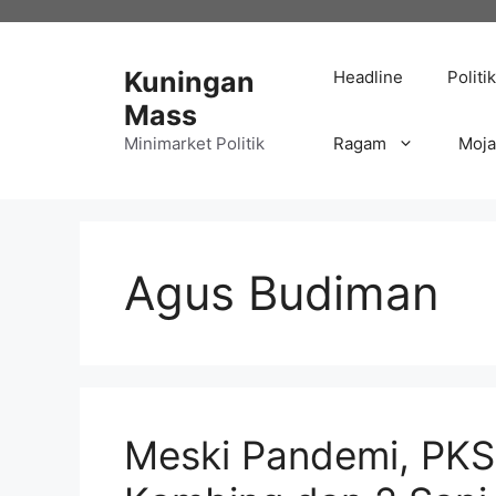
Langsung
ke
isi
Kuningan
Headline
Politik
Mass
Minimarket Politik
Ragam
Moj
Agus Budiman
Meski Pandemi, PKS