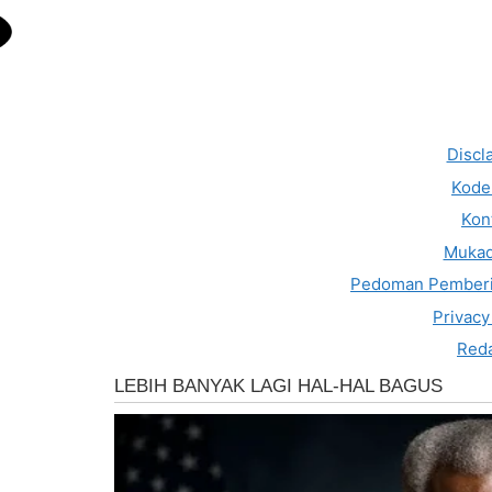
Discl
Kode 
Kon
Muka
Pedoman Pemberi
Privacy
Reda