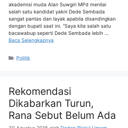
akademisi muda Alan Suwgiri MPd menilai
salah satu kandidat yakni Dede Sembada
sangat pantas dan layak apabila disandingkan
dengan bupati saat ini. “Saya kita salah satu
bacawabup seperti Dede Sembada lebih …
Baca Selengkapnya
Kategori
Politik
Rekomendasi
Dikabarkan Turun,
Rana Sebut Belum Ada
30 Agustus 2016
oleh
Deden Rijalul Umam