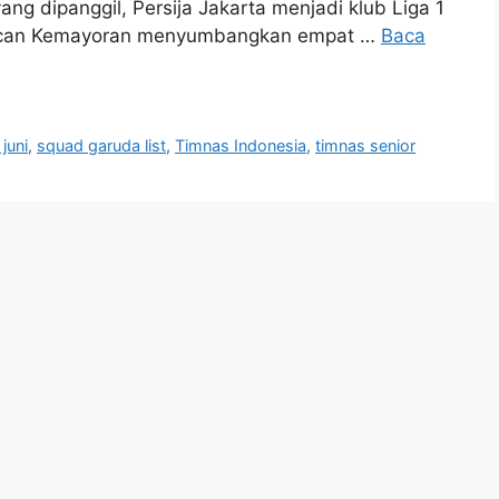
ang dipanggil, Persija Jakarta menjadi klub Liga 1
Macan Kemayoran menyumbangkan empat …
Baca
juni
,
squad garuda list
,
Timnas Indonesia
,
timnas senior