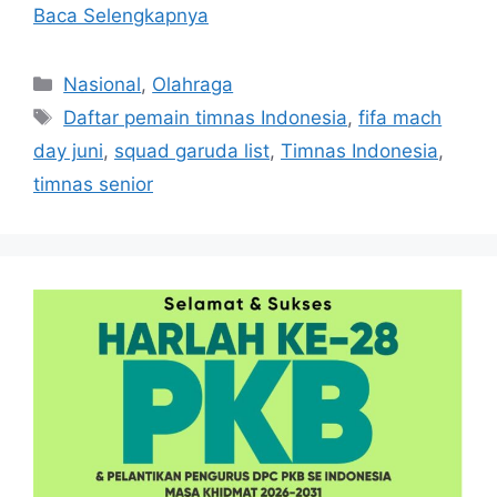
Baca Selengkapnya
Kategori
Nasional
,
Olahraga
Tag
Daftar pemain timnas Indonesia
,
fifa mach
day juni
,
squad garuda list
,
Timnas Indonesia
,
timnas senior