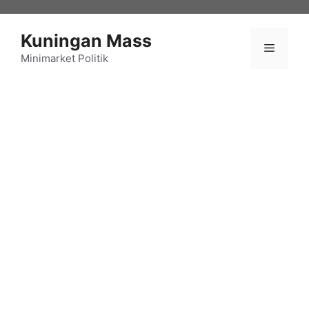
Langsung
ke
Kuningan Mass
isi
Menu
Minimarket Politik