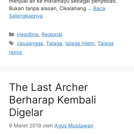
menjual air ke Indramayu sebagai penyebab.
Bukan tanpa alasan, Cikalahang …
Baca
Selengkapnya
Kategori
Headline
,
Regional
Tag
cipujangga
,
Talaga
,
talaga nilem
,
Talaga
remis
The Last Archer
Berharap Kembali
Digelar
9 Maret 2019
oleh
Agus Mustawan