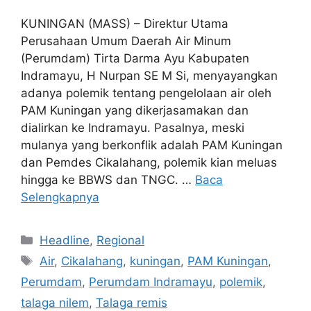
KUNINGAN (MASS) – Direktur Utama
Perusahaan Umum Daerah Air Minum
(Perumdam) Tirta Darma Ayu Kabupaten
Indramayu, H Nurpan SE M Si, menyayangkan
adanya polemik tentang pengelolaan air oleh
PAM Kuningan yang dikerjasamakan dan
dialirkan ke Indramayu. Pasalnya, meski
mulanya yang berkonflik adalah PAM Kuningan
dan Pemdes Cikalahang, polemik kian meluas
hingga ke BBWS dan TNGC. …
Baca
Selengkapnya
Kategori
Headline
,
Regional
Tag
Air
,
Cikalahang
,
kuningan
,
PAM Kuningan
,
Perumdam
,
Perumdam Indramayu
,
polemik
,
talaga nilem
,
Talaga remis