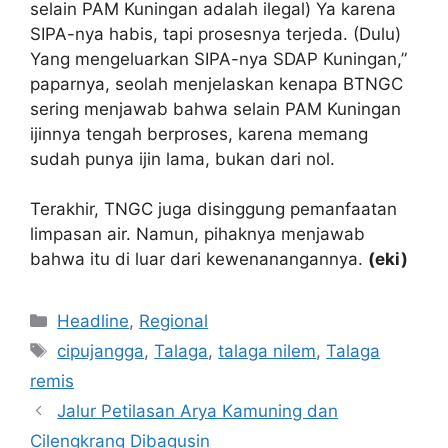
selain PAM Kuningan adalah ilegal) Ya karena
SIPA-nya habis, tapi prosesnya terjeda. (Dulu)
Yang mengeluarkan SIPA-nya SDAP Kuningan,”
paparnya, seolah menjelaskan kenapa BTNGC
sering menjawab bahwa selain PAM Kuningan
ijinnya tengah berproses, karena memang
sudah punya ijin lama, bukan dari nol.
Terakhir, TNGC juga disinggung pemanfaatan
limpasan air. Namun, pihaknya menjawab
bahwa itu di luar dari kewenanangannya.
(eki)
Kategori
Headline
,
Regional
Tag
cipujangga
,
Talaga
,
talaga nilem
,
Talaga
remis
Jalur Petilasan Arya Kamuning dan
Cilengkrang Dibagusin