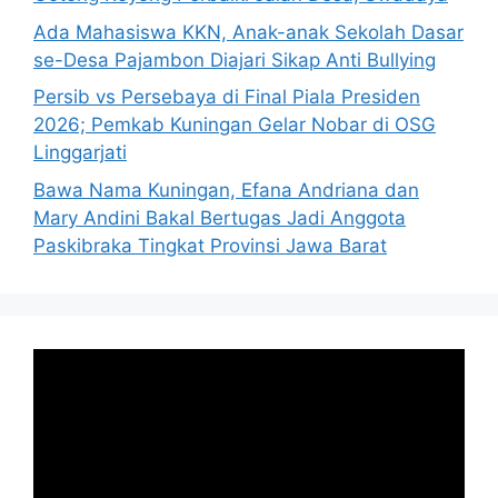
Ada Mahasiswa KKN, Anak-anak Sekolah Dasar
se-Desa Pajambon Diajari Sikap Anti Bullying
Persib vs Persebaya di Final Piala Presiden
2026; Pemkab Kuningan Gelar Nobar di OSG
Linggarjati
Bawa Nama Kuningan, Efana Andriana dan
Mary Andini Bakal Bertugas Jadi Anggota
Paskibraka Tingkat Provinsi Jawa Barat