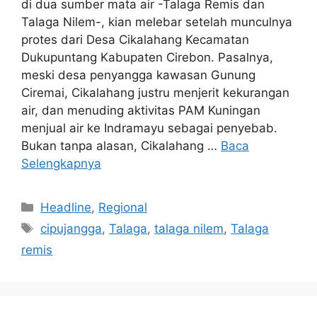
di dua sumber mata air -Talaga Remis dan
Talaga Nilem-, kian melebar setelah munculnya
protes dari Desa Cikalahang Kecamatan
Dukupuntang Kabupaten Cirebon. Pasalnya,
meski desa penyangga kawasan Gunung
Ciremai, Cikalahang justru menjerit kekurangan
air, dan menuding aktivitas PAM Kuningan
menjual air ke Indramayu sebagai penyebab.
Bukan tanpa alasan, Cikalahang …
Baca
Selengkapnya
Kategori
Headline
,
Regional
Tag
cipujangga
,
Talaga
,
talaga nilem
,
Talaga
remis