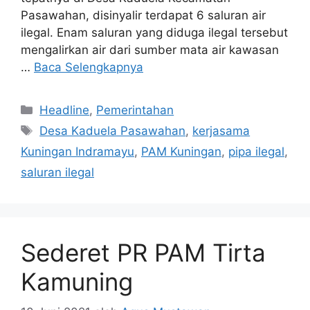
Pasawahan, disinyalir terdapat 6 saluran air
ilegal. Enam saluran yang diduga ilegal tersebut
mengalirkan air dari sumber mata air kawasan
…
Baca Selengkapnya
Kategori
Headline
,
Pemerintahan
Tag
Desa Kaduela Pasawahan
,
kerjasama
Kuningan Indramayu
,
PAM Kuningan
,
pipa ilegal
,
saluran ilegal
Sederet PR PAM Tirta
Kamuning