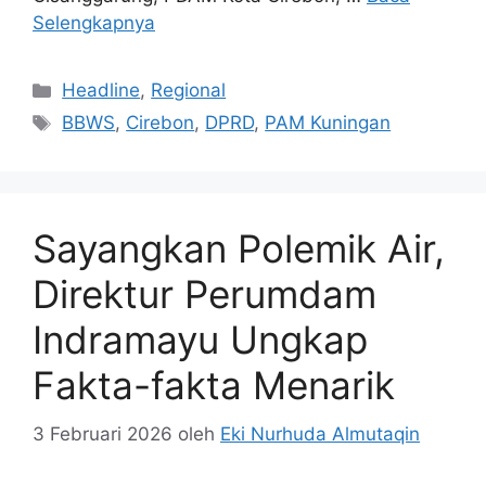
Selengkapnya
Kategori
Headline
,
Regional
Tag
BBWS
,
Cirebon
,
DPRD
,
PAM Kuningan
Sayangkan Polemik Air,
Direktur Perumdam
Indramayu Ungkap
Fakta-fakta Menarik
3 Februari 2026
oleh
Eki Nurhuda Almutaqin