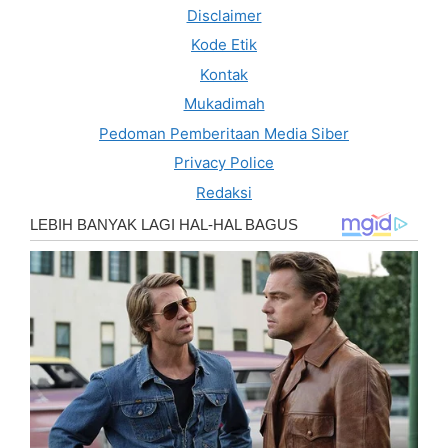
Disclaimer
Kode Etik
Kontak
Mukadimah
Pedoman Pemberitaan Media Siber
Privacy Police
Redaksi