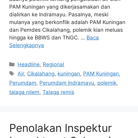
PAM Kuningan yang dikerjasamakan dan
dialirkan ke Indramayu. Pasalnya, meski
mulanya yang berkonflik adalah PAM Kuningan
dan Pemdes Cikalahang, polemik kian meluas
hingga ke BBWS dan TNGC. …
Baca
Selengkapnya
Kategori
Headline
,
Regional
Tag
Air
,
Cikalahang
,
kuningan
,
PAM Kuningan
,
Perumdam
,
Perumdam Indramayu
,
polemik
,
talaga nilem
,
Talaga remis
Penolakan Inspektur