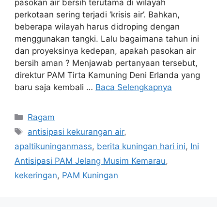
pasokan air bersih terutama di wilayah
perkotaan sering terjadi ‘krisis air’. Bahkan,
beberapa wilayah harus didroping dengan
menggunakan tangki. Lalu bagaimana tahun ini
dan proyeksinya kedepan, apakah pasokan air
bersih aman ? Menjawab pertanyaan tersebut,
direktur PAM Tirta Kamuning Deni Erlanda yang
baru saja kembali …
Baca Selengkapnya
Kategori
Ragam
Tag
antisipasi kekurangan air
,
apaltikuninganmass
,
berita kuningan hari ini
,
Ini
Antisipasi PAM Jelang Musim Kemarau
,
kekeringan
,
PAM Kuningan