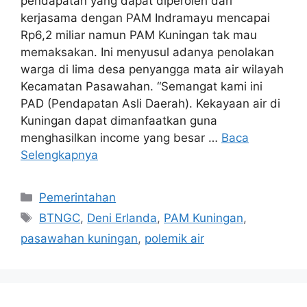
pendapatan yang dapat diperoleh dari
kerjasama dengan PAM Indramayu mencapai
Rp6,2 miliar namun PAM Kuningan tak mau
memaksakan. Ini menyusul adanya penolakan
warga di lima desa penyangga mata air wilayah
Kecamatan Pasawahan. “Semangat kami ini
PAD (Pendapatan Asli Daerah). Kekayaan air di
Kuningan dapat dimanfaatkan guna
menghasilkan income yang besar …
Baca
Selengkapnya
Kategori
Pemerintahan
Tag
BTNGC
,
Deni Erlanda
,
PAM Kuningan
,
pasawahan kuningan
,
polemik air