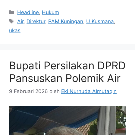
Kategori
Headline
,
Hukum
Tag
Air
,
Direktur
,
PAM Kuningan
,
U Kusmana
,
ukas
Bupati Persilakan DPRD
Pansuskan Polemik Air
9 Februari 2026
oleh
Eki Nurhuda Almutaqin