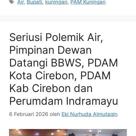
Tag
Air
,
Bupati
,
kuningan
,
PAM Kuningan
Seriusi Polemik Air,
Pimpinan Dewan
Datangi BBWS, PDAM
Kota Cirebon, PDAM
Kab Cirebon dan
Perumdam Indramayu
6 Februari 2026
oleh
Eki Nurhuda Almutaqin