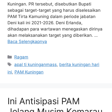
Kuningan. PR tersebut, disebutkan Bupati
sebagai target-target yang harus diselesaikan
PAM Tirta Kamuning dalam periode jabatan
Deni kali ini 2021-2026. Deni Erlanda,
dihadapan para wartawan menegaskan dirinya
akan melaksanakan target yang diberikan. …
Baca Selengkapnya
Kategori
Ragam
Tag
apal ti kuninganmass
,
berita kuningan hari
ini
,
PAM Kuningan
Ini Antisipasi PAM
Jelang Musim Kemarau