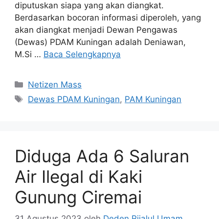
diputuskan siapa yang akan diangkat.
Berdasarkan bocoran informasi diperoleh, yang
akan diangkat menjadi Dewan Pengawas
(Dewas) PDAM Kuningan adalah Deniawan,
M.Si …
Baca Selengkapnya
Kategori
Netizen Mass
Tag
Dewas PDAM Kuningan
,
PAM Kuningan
Diduga Ada 6 Saluran
Air Ilegal di Kaki
Gunung Ciremai
31 Agustus 2023
oleh
Deden Rijalul Umam