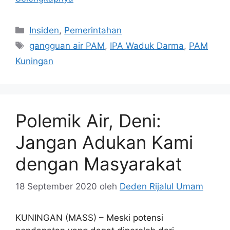
Kategori
Insiden
,
Pemerintahan
Tag
gangguan air PAM
,
IPA Waduk Darma
,
PAM
Kuningan
Polemik Air, Deni:
Jangan Adukan Kami
dengan Masyarakat
18 September 2020
oleh
Deden Rijalul Umam
KUNINGAN (MASS) – Meski potensi