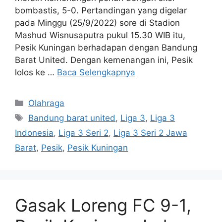
bombastis, 5-0. Pertandingan yang digelar
pada Minggu (25/9/2022) sore di Stadion
Mashud Wisnusaputra pukul 15.30 WIB itu,
Pesik Kuningan berhadapan dengan Bandung
Barat United. Dengan kemenangan ini, Pesik
lolos ke …
Baca Selengkapnya
Kategori
Olahraga
Tag
Bandung barat united
,
Liga 3
,
Liga 3
Indonesia
,
Liga 3 Seri 2
,
Liga 3 Seri 2 Jawa
Barat
,
Pesik
,
Pesik Kuningan
Gasak Loreng FC 9-1,