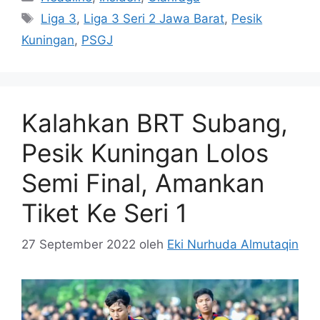
Tag
Liga 3
,
Liga 3 Seri 2 Jawa Barat
,
Pesik
Kuningan
,
PSGJ
Kalahkan BRT Subang,
Pesik Kuningan Lolos
Semi Final, Amankan
Tiket Ke Seri 1
27 September 2022
oleh
Eki Nurhuda Almutaqin