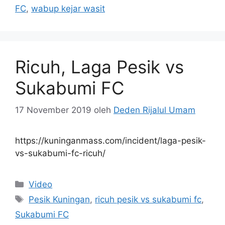
FC
,
wabup kejar wasit
Ricuh, Laga Pesik vs
Sukabumi FC
17 November 2019
oleh
Deden Rijalul Umam
https://kuninganmass.com/incident/laga-pesik-
vs-sukabumi-fc-ricuh/
Kategori
Video
Tag
Pesik Kuningan
,
ricuh pesik vs sukabumi fc
,
Sukabumi FC