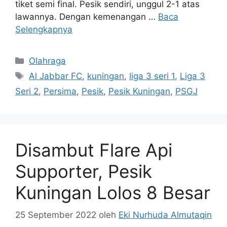
tiket semi final. Pesik sendiri, unggul 2-1 atas
lawannya. Dengan kemenangan …
Baca
Selengkapnya
Kategori
Olahraga
Tag
Al Jabbar FC
,
kuningan
,
liga 3 seri 1
,
Liga 3
Seri 2
,
Persima
,
Pesik
,
Pesik Kuningan
,
PSGJ
Disambut Flare Api
Supporter, Pesik
Kuningan Lolos 8 Besar
25 September 2022
oleh
Eki Nurhuda Almutaqin