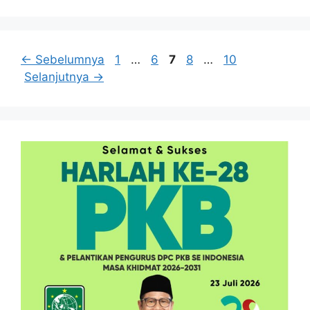
Halaman
Halaman
Halaman
Halaman
Halaman
←
Sebelumnya
1
…
6
7
8
…
10
Selanjutnya
→