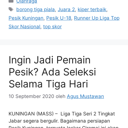
Olahraga
Tag
borong tiga piala
,
Juara 2
,
kiper terbaik
,
Pesik Kuningan
,
Pesik U-18
,
Runner Up Liga Top
Skor Nasional
,
top skor
Ingin Jadi Pemain
Pesik? Ada Seleksi
Selama Tiga Hari
10 September 2020
oleh
Agus Mustawan
KUNINGAN (MASS) – Liga Tiga Seri 2 Tingkat
Jabar segera bergulir. Bagaimana persiapan