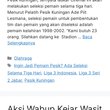
Pesik Kuningan, ternyata laskar Ciremai ini akan
melakukan seleksi pemain selama tiga hari.
Menurut Pelatih Pesik Kuningan Ade Piit
Lesmana, seleksi pemain untuk pembentukan
tim dan pemain yang akan diseleksi adalah
pemain kelahiran 1998-2002. “Kami butuh 23
orang. Silahkan datang ke Stadion …
Baca
Selengkapnya
Kategori
Olahraga
Tag
Ingin Jadi Pemain Pesik? Ada Seleksi
Selama Tiga Hari
,
Liga 3 Indonesia
,
Liga 3 Seri
2 Jabar
,
Pesik Kuningan
Aksi Wabup Kejar Wasit