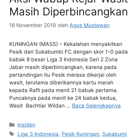
Masih Diperbincangkan
18 November 2019
oleh
Agus Mustawan
KUNINGAN (MASS) – Kekalahan menyakitkan
Pesik dari Sukabumbi FC dengan skor 1-0 pada
babak 8 besar Liga 3 Indonesia Seri 2 Zona
Jabar masih diperbincangkan, karena pada
pertandingan itu Pesik merasa dikerjai oleh
wasit, terutama diberikannya kartu merah
kepada Rafli pada menit 21 babak pertama.
Puncaknya pada menit ke 24 babak kedua,
Wasit Bachtiar Wildan …
Baca Selengkapnya
Kategori
Insiden
Tag
Liga 3 Indonesia
,
Pesik Kuningan
,
Sukabumi