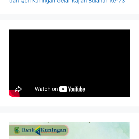
dan Qori Kuningan Gelar Kajian Bulanan ke-73