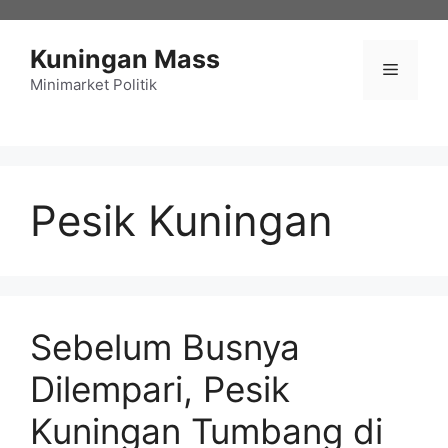
Langsung
ke
Kuningan Mass
isi
Menu
Minimarket Politik
Pesik Kuningan
Sebelum Busnya
Dilempari, Pesik
Kuningan Tumbang di