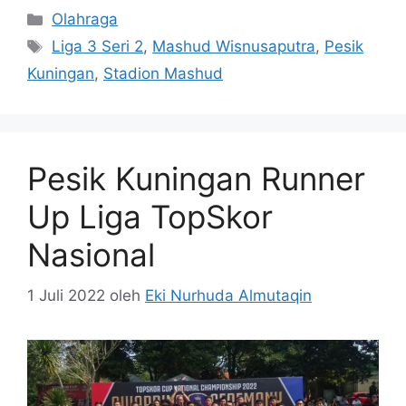
Kategori
Olahraga
Tag
Liga 3 Seri 2
,
Mashud Wisnusaputra
,
Pesik
Kuningan
,
Stadion Mashud
Pesik Kuningan Runner
Up Liga TopSkor
Nasional
1 Juli 2022
oleh
Eki Nurhuda Almutaqin