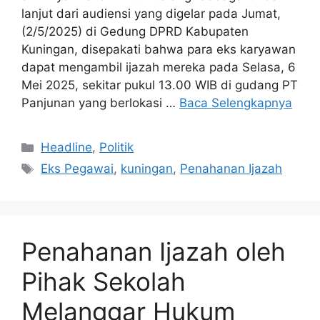
lanjut dari audiensi yang digelar pada Jumat,
(2/5/2025) di Gedung DPRD Kabupaten
Kuningan, disepakati bahwa para eks karyawan
dapat mengambil ijazah mereka pada Selasa, 6
Mei 2025, sekitar pukul 13.00 WIB di gudang PT
Panjunan yang berlokasi …
Baca Selengkapnya
Kategori
Headline
,
Politik
Tag
Eks Pegawai
,
kuningan
,
Penahanan Ijazah
Penahanan Ijazah oleh
Pihak Sekolah
Melanggar Hukum