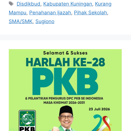
Tag
Disdikbud
,
Kabupaten Kuningan
,
Kurang
Mampu
,
Penahanan Ijazah
,
Pihak Sekolah
,
SMA/SMK
,
Sugiono