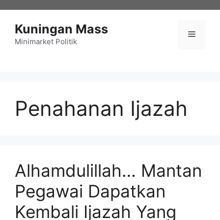
Langsung
ke
Kuningan Mass
isi
Menu
Minimarket Politik
Penahanan Ijazah
Alhamdulillah… Mantan
Pegawai Dapatkan
Kembali Ijazah Yang