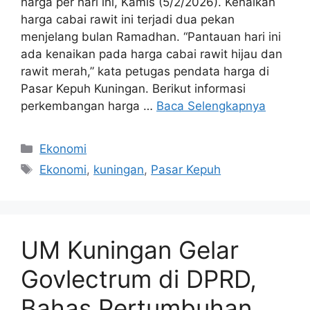
harga per hari ini, Kamis (5/2/2026). Kenaikan
harga cabai rawit ini terjadi dua pekan
menjelang bulan Ramadhan. “Pantauan hari ini
ada kenaikan pada harga cabai rawit hijau dan
rawit merah,” kata petugas pendata harga di
Pasar Kepuh Kuningan. Berikut informasi
perkembangan harga …
Baca Selengkapnya
Kategori
Ekonomi
Tag
Ekonomi
,
kuningan
,
Pasar Kepuh
UM Kuningan Gelar
Govlectrum di DPRD,
Bahas Pertumbuhan