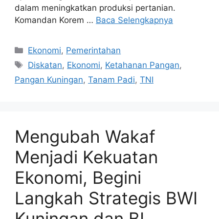
dalam meningkatkan produksi pertanian.
Komandan Korem …
Baca Selengkapnya
Kategori
Ekonomi
,
Pemerintahan
Tag
Diskatan
,
Ekonomi
,
Ketahanan Pangan
,
Pangan Kuningan
,
Tanam Padi
,
TNI
Mengubah Wakaf
Menjadi Kekuatan
Ekonomi, Begini
Langkah Strategis BWI
Kuningan dan BI