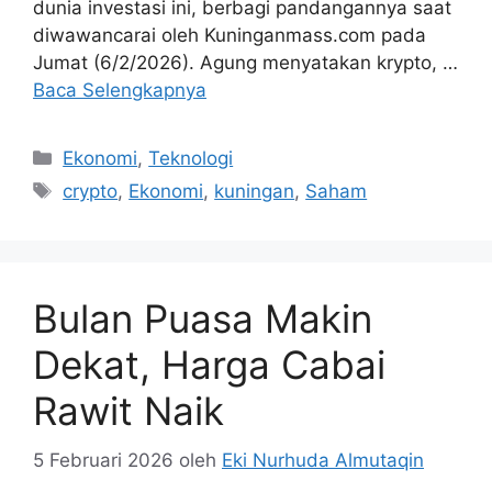
dunia investasi ini, berbagi pandangannya saat
diwawancarai oleh Kuninganmass.com pada
Jumat (6/2/2026). Agung menyatakan krypto, …
Baca Selengkapnya
Kategori
Ekonomi
,
Teknologi
Tag
crypto
,
Ekonomi
,
kuningan
,
Saham
Bulan Puasa Makin
Dekat, Harga Cabai
Rawit Naik
5 Februari 2026
oleh
Eki Nurhuda Almutaqin