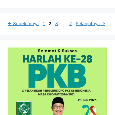
Halaman
Halaman
Halaman
Halaman
←
Sebelumnya
1
2
3
…
7
Selanjutnya
→