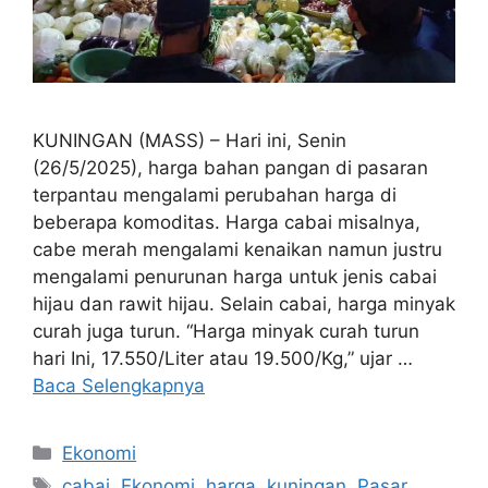
KUNINGAN (MASS) – Hari ini, Senin
(26/5/2025), harga bahan pangan di pasaran
terpantau mengalami perubahan harga di
beberapa komoditas. Harga cabai misalnya,
cabe merah mengalami kenaikan namun justru
mengalami penurunan harga untuk jenis cabai
hijau dan rawit hijau. Selain cabai, harga minyak
curah juga turun. “Harga minyak curah turun
hari Ini, 17.550/Liter atau 19.500/Kg,” ujar …
Baca Selengkapnya
Kategori
Ekonomi
Tag
cabai
,
Ekonomi
,
harga
,
kuningan
,
Pasar