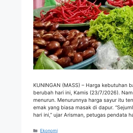
KUNINGAN (MASS) – Harga kebutuhan bah
berubah hari ini, Kamis (23/7/2026). Na
menurun. Menurunnya harga sayur itu te
emak yang biasa masak di dapur. “Sejum
hari ini,” ujar Arisman, petugas pendata 
Kategori
Ekonomi