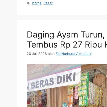
Tag
harga
,
Pasar
Daging Ayam Turun,
Tembus Rp 27 Ribu H
20 Juli 2026
oleh
Eki Nurhuda Almutaqin