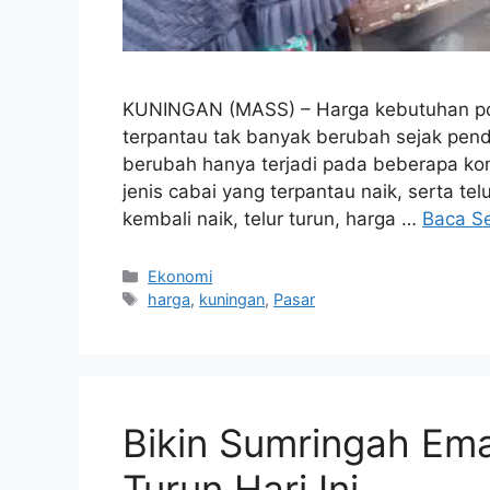
KUNINGAN (MASS) – Harga kebutuhan pok
terpantau tak banyak berubah sejak penda
berubah hanya terjadi pada beberapa ko
jenis cabai yang terpantau naik, serta te
kembali naik, telur turun, harga …
Baca S
Kategori
Ekonomi
Tag
harga
,
kuningan
,
Pasar
Bikin Sumringah Em
Turun Hari Ini