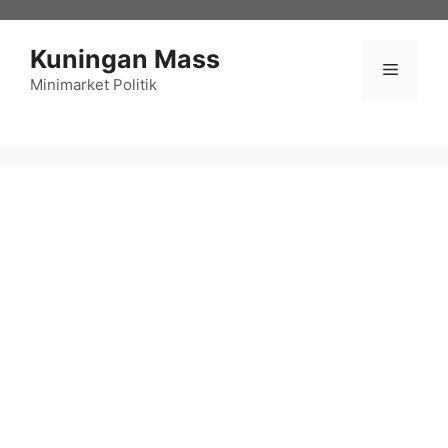
Langsung
ke
Kuningan Mass
isi
Menu
Minimarket Politik