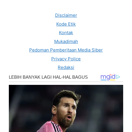
Disclaimer
Kode Etik
Kontak
Mukadimah
Pedoman Pemberitaan Media Siber
Privacy Police
Redaksi