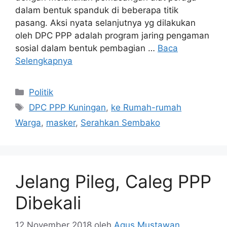
dalam bentuk spanduk di beberapa titik
pasang. Aksi nyata selanjutnya yg dilakukan
oleh DPC PPP adalah program jaring pengaman
sosial dalam bentuk pembagian …
Baca
Selengkapnya
Kategori
Politik
Tag
DPC PPP Kuningan
,
ke Rumah-rumah
Warga
,
masker
,
Serahkan Sembako
Jelang Pileg, Caleg PPP
Dibekali
12 November 2018
oleh
Agus Mustawan