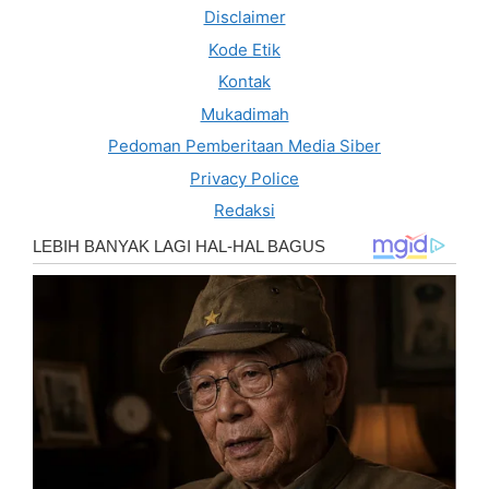
Disclaimer
Kode Etik
Kontak
Mukadimah
Pedoman Pemberitaan Media Siber
Privacy Police
Redaksi