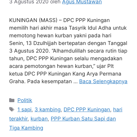
3 Agustus 2020
oleh
Agus Mustawan
KUNINGAN (MASS) – DPC PPP Kuningan
memilih hari akhir masa Tasyrik Idul Adha untuk
memotong hewan kurban yakni pada hari
Senin, 13 Dzulhijjah bertepatan dengan Tanggal
3 Agustus 2020. “Alhamdulillah secara rutin tiap
tahun, DPC PPP Kuningan selalu mengadakan
acara pemotongan hewan kurban,” ujar Plt
ketua DPC PPP Kuningan Kang Arya Permana
Graha. Pada kesempatan …
Baca Selengkapnya
Kategori
Politik
Tag
1 sapi
,
3 kambing
,
DPC PPP Kuningan
,
hari
terakhir
,
kurban
,
PPP Kurban Satu Sapi dan
Tiga Kambing