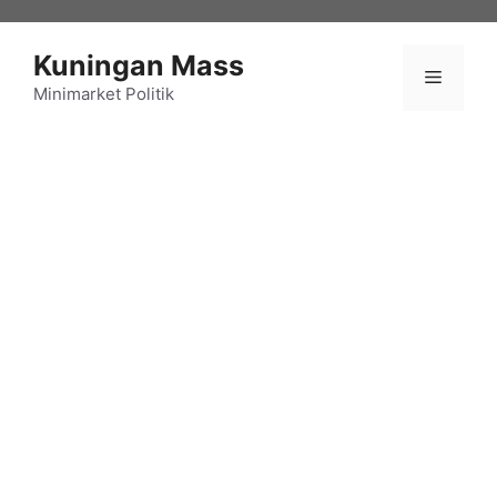
Langsung
ke
Kuningan Mass
isi
Menu
Minimarket Politik