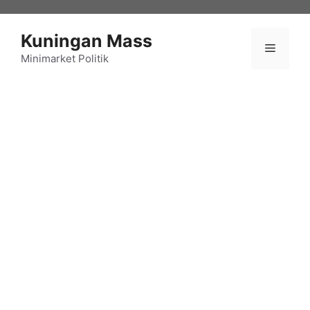
Langsung
ke
Kuningan Mass
isi
Menu
Minimarket Politik