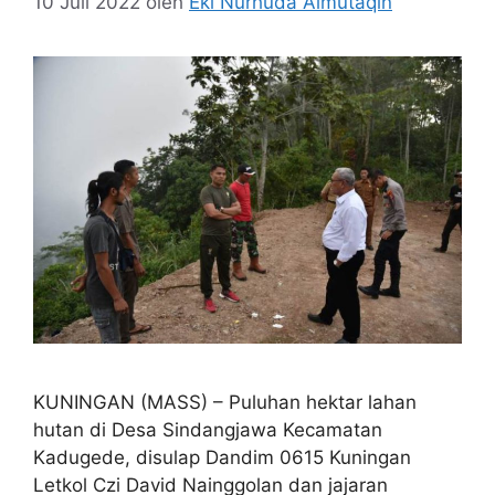
10 Juli 2022
oleh
Eki Nurhuda Almutaqin
KUNINGAN (MASS) – Puluhan hektar lahan
hutan di Desa Sindangjawa Kecamatan
Kadugede, disulap Dandim 0615 Kuningan
Letkol Czi David Nainggolan dan jajaran