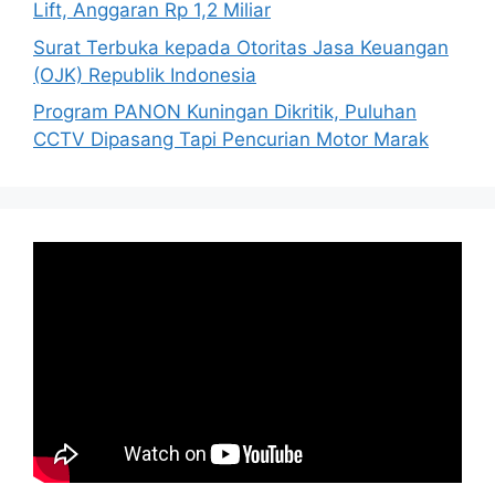
Lift, Anggaran Rp 1,2 Miliar
Surat Terbuka kepada Otoritas Jasa Keuangan
(OJK) Republik Indonesia
Program PANON Kuningan Dikritik, Puluhan
CCTV Dipasang Tapi Pencurian Motor Marak