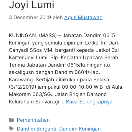
Joyi Lumi
3 Desember 2019
oleh
Agus Mustawan
KUNINGAN (MASS) – Jabatan Dandim 0615
Kuningan yang semula dipimpin Letkol Inf Daru
Cahyadi SSos MM berganti kepada Letkol Czi
Karter Joyi Lumi, SIp. Kegiatan Upacara Serah
Terima Jabatan Dandim 0615/Kuningan itu
sekaligusn dengan Dandim 0604/Kab.
Karawang. Sertijab dilakukan pada Selasa
(3/12/2019) jam pukul 09.00-10.00 WIB di Aula
Makorem 063/SGJ Jalan Brigjen Darsono
Keluraham Sunyaragi …
Baca Selengkapnya
Kategori
Pemerintahan
Tag
Dandim Berganti
,
Dandim Kuningan