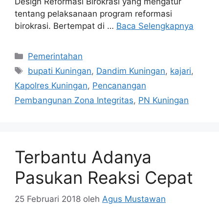
Design Reformasi Birokrasi yang mengatur
tentang pelaksanaan program reformasi
birokrasi. Bertempat di …
Baca Selengkapnya
Kategori
Pemerintahan
Tag
bupati Kuningan
,
Dandim Kuningan
,
kajari
,
Kapolres Kuningan
,
Pencanangan
Pembangunan Zona Integritas
,
PN Kuningan
Terbantu Adanya
Pasukan Reaksi Cepat
25 Februari 2018
oleh
Agus Mustawan