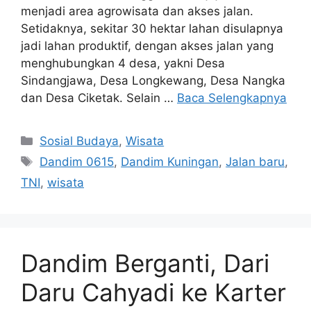
menjadi area agrowisata dan akses jalan.
Setidaknya, sekitar 30 hektar lahan disulapnya
jadi lahan produktif, dengan akses jalan yang
menghubungkan 4 desa, yakni Desa
Sindangjawa, Desa Longkewang, Desa Nangka
dan Desa Ciketak. Selain …
Baca Selengkapnya
Kategori
Sosial Budaya
,
Wisata
Tag
Dandim 0615
,
Dandim Kuningan
,
Jalan baru
,
TNI
,
wisata
Dandim Berganti, Dari
Daru Cahyadi ke Karter