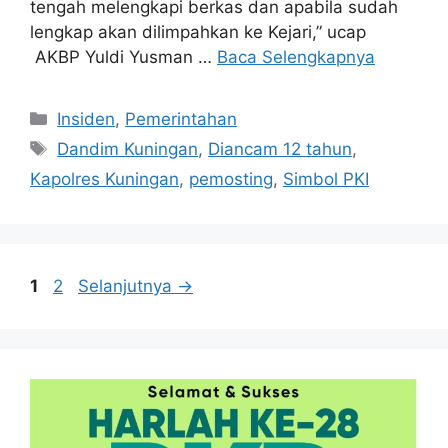
tengah melengkapi berkas dan apabila sudah
lengkap akan dilimpahkan ke Kejari,” ucap
AKBP Yuldi Yusman …
Baca Selengkapnya
Kategori
Insiden
,
Pemerintahan
Tag
Dandim Kuningan
,
Diancam 12 tahun
,
Kapolres Kuningan
,
pemosting
,
Simbol PKI
Halaman
Halaman
1
2
Selanjutnya
→